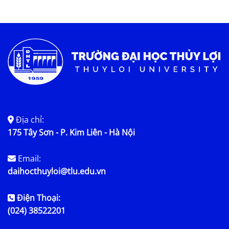
Tin KHCN và HTQT
Tin tức chung
Địa chỉ:
175 Tây Sơn - P. Kim Liên - Hà Nội
Email:
daihocthuyloi@tlu.edu.vn
Điện Thoại:
(024) 38522201