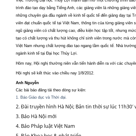
Việc Trường Đại học Thủy Lợi mạnh dạn mở một chương trình đào tạ
trình đào tạo dạy bằng Tiếng Anh, các giảng viên là những giảng vi
những chuyên gia đầu ngành về kinh tế quốc tế đến giảng dạy tại T
viên đạt chuẩn quốc tế tại Việt Nam, thông tin của từng giảng viên 
ngũ giảng viên có chất lượng cao, điều kiện học tập tốt, nhưng m
tạo có chất lượng và thu hút không chỉ sinh viên trong nước mà còn
Việt Nam nhưng chất lượng đào tạo ngang tầm quốc tế. Nhà trường 
ngành kinh tế tại Đại học Thủy Lợi.
Hôm nay, Hội nghị thường niên vẫn tiến hành diễn ra với các chuyê
Hội nghị sẽ kết thúc vào chiều nay 1/8/2012.
Anh Nguyễn
Các bài báo đăng tải theo dòng sự kiện:
1. Báo Giáo dục và Thời đại.
2. Đài truyền hình Hà Nội; Bản tin thời sự lúc 11h30′
3. Báo Hà Nội mới
4. Báo Pháp luật Việt Nam
5. Báo Khoa học & phát triển.