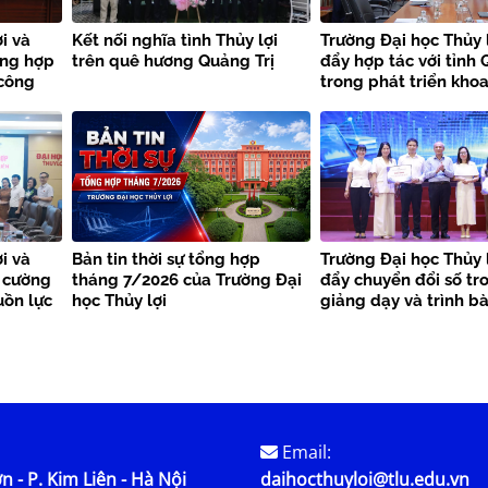
i và
Kết nối nghĩa tình Thủy lợi
Trường Đại học Thủy 
ờng hợp
trên quê hương Quảng Trị
đẩy hợp tác với tỉnh 
 công
trong phát triển khoa
thiên
công nghệ và chuyển
i và
Bản tin thời sự tổng hợp
Trường Đại học Thủy 
 cường
tháng 7/2026 của Trường Đại
đẩy chuyển đổi số tr
uồn lực
học Thủy lợi
giảng dạy và trình b
học
Email:
n - P. Kim Liên - Hà Nội
daihocthuyloi@tlu.edu.vn