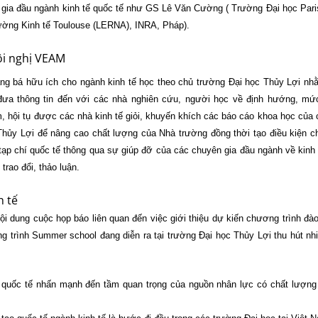
ên gia đầu ngành kinh tế quốc tế như GS Lê Văn Cường ( Trường Đại học Pari
ường Kinh tế Toulouse (LERNA), INRA, Pháp).
ội nghị VEAM
ảng bá hữu ích cho ngành kinh tế học theo chủ trường Đại học Thủy Lợi nhằ
 đưa thông tin đến với các nhà nghiên cứu, người học về định hướng, m
ếm, hội tụ được các nhà kinh tế giỏi, khuyến khích các báo cáo khoa học của 
 Thủy Lợi để nâng cao chất lượng của Nhà trường đồng thời tạo điều kiện c
 tạp chí quốc tế thông qua sự giúp đỡ của các chuyên gia đầu ngành về kinh 
trao đổi, thảo luận.
h tế
nội dung cuộc họp báo liên quan đến việc giới thiệu dự kiến chương trình đào
 trình Summer school đang diễn ra tại trường Đại học Thủy Lợi thu hút nhi
 quốc tế nhấn mạnh đến tầm quan trọng của nguồn nhân lực có chất lượng
.