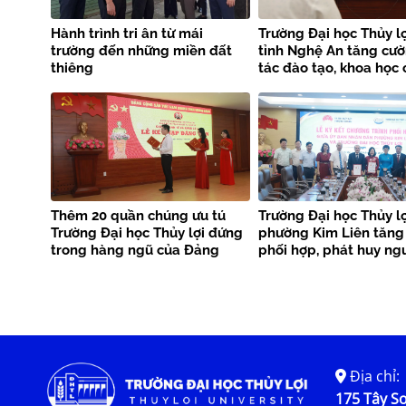
Hành trình tri ân từ mái
Trường Đại học Thủy lợ
trường đến những miền đất
tỉnh Nghệ An tăng cư
thiêng
tác đào tạo, khoa học
nghệ và phòng chống 
tai
Thêm 20 quần chúng ưu tú
Trường Đại học Thủy lợ
Trường Đại học Thủy lợi đứng
phường Kim Liên tăng
trong hàng ngũ của Đảng
phối hợp, phát huy ng
phục vụ cộng đồng
Địa chỉ:
175 Tây Sơ