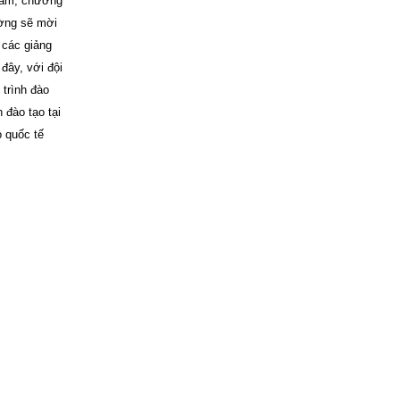
 Nam, chương
ường sẽ mời
 các giảng
đây, với đội
trình đào
 đào tạo tại
 quốc tế