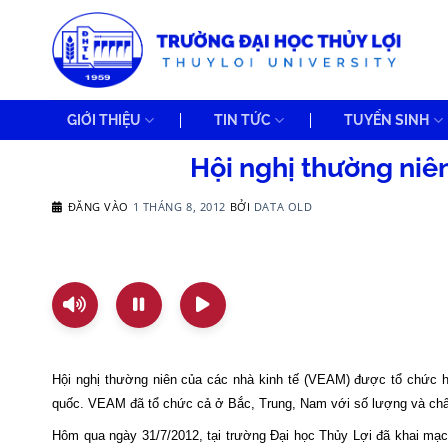
Bỏ
qua
nội
dung
GIỚI THIỆU
TIN TỨC
TUYỂN SINH
Hội nghị thường niên
ĐĂNG VÀO
1 THÁNG 8, 2012
BỞI
DATA OLD
Hội nghị thường niên của các nhà kinh tế (VEAM) được tổ chức hà
quốc. VEAM đã tổ chức cả ở Bắc,
Trung
,
Nam
với số lượng và chấ
Hôm qua ngày 31/7/2012, tại trường Đại học Thủy Lợi đã khai mạc