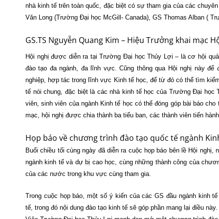
nhà kinh tế trên toàn quốc, đặc biệt có sự tham gia của các chuy
Văn Long (Trường Đại học McGill- Canada), GS Thomas Alban ( Tr
GS.TS Nguyễn Quang Kim – Hiệu Trưởng khai mạc H
Hội nghị được diễn ra tại Trường Đại học Thủy Lợi – là cơ hội qu
đào tạo đa ngành, đa lĩnh vực. Cũng thông qua Hội nghị này để
nghiệp, hợp tác trong lĩnh vực Kinh tế học, để từ đó có thể tìm ki
tế nói chung, đặc biệt là các nhà kinh tế học của Trường Đại học
viên, sinh viên của ngành Kinh tế học có thể đóng góp bài báo cho
mạc, hội nghị được chia thành ba tiểu ban, các thành viên tiến hành 
Họp báo về chương trình đào tạo quốc tế ngành Kin
Buổi chiều tối cùng ngày đã diễn ra cuộc họp báo bên lề Hội nghị, 
ngành kinh tế và dự bị cao học, cùng những thành công của chương
của các nước trong khu vực cùng tham gia.
Trong cuộc họp báo, một số ý kiến của các GS đầu ngành kinh tế
tế, trong đó nội dung đào tạo kinh tế sẽ góp phần mang lại điều này