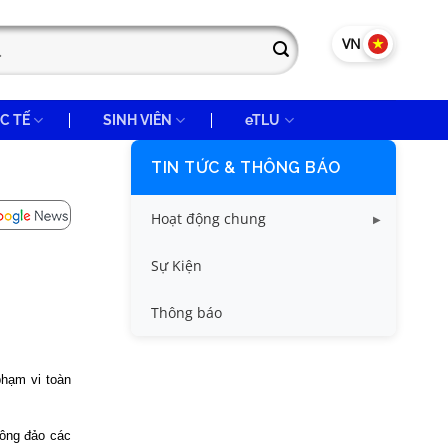
VN
EN
C TẾ
SINH VIÊN
eTLU
TIN TỨC & THÔNG BÁO
Hoạt động chung
Tin công tác sinh viên
Sự Kiện
Tin đào tạo
Thông báo
Tin KHCN và HTQT
phạm vi toàn
Tin tức chung
đông đảo các