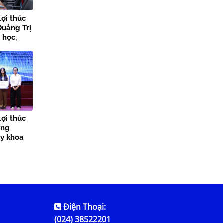
lợi thúc
Quảng Trị
 học,
 đổi số
lợi thúc
ong
ày khoa
Điện Thoại:
(024) 38522201