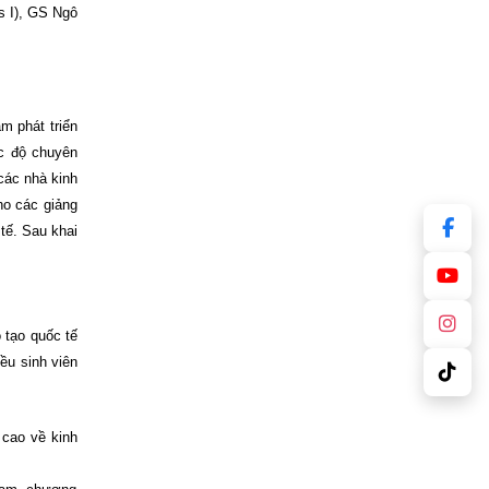
s I), GS Ngô
m phát triển
ức độ chuyên
các nhà kinh
ho các giảng
tế. Sau khai
 tạo quốc tế
ều sinh viên
 cao về kinh