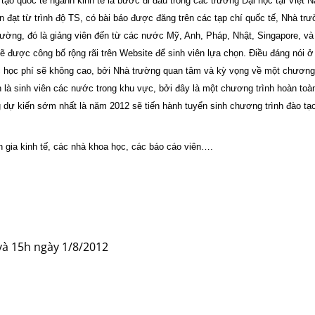
o quốc tế ngành kinh tế là bước đi đầu trong các trường Đại học tại Việt
ên đạt từ trình độ TS, có bài báo được đăng trên các tạp chí quốc tế, Nhà tr
rường, đó là giảng viên đến từ các nước Mỹ, Anh, Pháp, Nhật, Singapore, và
sẽ được công bố rộng rãi trên Website để sinh viên lựa chọn. Điều đáng nói ở 
ức học phí sẽ không cao, bởi Nhà trường quan tâm và kỳ vọng về một chương 
 là sinh viên các nước trong khu vực, bởi đây là một chương trình hoàn toàn
dự kiến sớm nhất là năm 2012 sẽ tiến hành tuyển sinh chương trình đào tạo
n gia kinh tế, các nhà khoa học, các báo cáo viên….
 và 15h ngày 1/8/2012