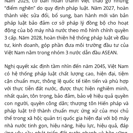
Năm 2025, cơ bản hoàn thành việc tháo gỡ những
“điểm nghẽn” do quy định pháp luật. Năm 2027, hoàn
thành việc sửa đổi, bổ sung, ban hành mới văn bản
pháp luật bảo đảm cơ sở pháp lý đồng bộ cho hoạt
động của bộ máy nhà nước theo mô hình chính quyền
3 cấp. Năm 2028, hoàn thiện hệ thống pháp luật về đầu
tư, kinh doanh, góp phần đưa môi trường đầu tư của
Việt Nam nằm trong nhóm 3 nước dẫn đầu ASEAN.
Nghị quyết xác định tầm nhìn đến năm 2045, Việt Nam
có hệ thống pháp luật chất lượng cao, hiện đại, tiệm
cận chuẩn mực, thông lệ quốc tế tiên tiến và phù hợp
với thực tiễn đất nước, được thực hiện nghiêm minh,
nhất quán, tôn trọng, bảo đảm, bảo vệ hiệu quả quyền
con người, quyền công dân; thượng tôn Hiến pháp và
pháp luật trở thành chuẩn mực ứng xử của mọi chủ
thể trong xã hội; quản trị quốc gia hiện đại với bộ máy
nhà nước tinh gọn, hiệu năng, hiệu lực, hiệu quả, đáp
ứng yêu cầu phát triển đất nước nhanh và bền vững,