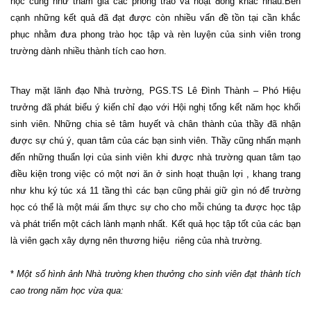
học cũng như tham gia các phong trào và hoạt đông khác nhau.Bên
cạnh những kết quả đã đạt được còn nhiều vấn đề tồn tại cần khắc
phục nhằm đưa phong trào học tập và rèn luyện của sinh viên trong
trường dành nhiều thành tích cao hơn.
Thay mặt lãnh đạo Nhà trường, PGS.TS Lê Đình Thành – Phó Hiệu
trưởng đã phát biểu ý kiến chỉ đạo với Hội nghị tổng kết năm học khối
sinh viên. Những chia sẻ tâm huyết và chân thành của thầy đã nhận
được sự chú ý, quan tâm của các bạn sinh viên. Thầy cũng nhấn mạnh
đến những thuẩn lợi của sinh viên khi được nhà trường quan tâm tạo
điều kiện trong việc có một nơi ăn ở sinh hoạt thuận lợi , khang trang
như khu ký túc xá 11 tầng thì các bạn cũng phải giữ gìn nó để trường
học có thể là một mái ấm thực sự cho cho mỗi chúng ta được học tập
và phát triển một cách lành mạnh nhất. Kết quả học tập tốt của các bạn
là viên gạch xây dựng nên thương hiệu
riêng của nhà trường.
*
Một số hình ảnh Nhà trường khen thưởng cho sinh viên đạt thành tích
cao trong năm học vừa qua: