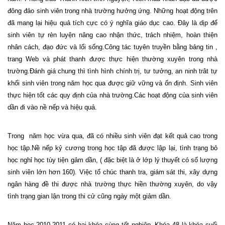
đông đảo sinh viên trong nhà trường hưởng ứng. Những hoạt động trên
đã mang lại hiệu quả tích cực có ý nghĩa giáo dục cao. Đây là dịp để
sinh viên tự rèn luyện nâng cao nhận thức, trách nhiệm, hoàn thiện
nhân cách, đạo đức và lối sống.Công tác tuyên truyền bằng bảng tin ,
trang Web và phát thanh được thực hiện thường xuyên trong nhà
trường.Đánh giá chung thì tình hình chính trị, tư tưởng, an ninh trât tự
khối sinh viên trong năm học qua được giữ vững và ổn định. Sinh viên
thực hiện tốt các quy định của nhà trường.Các hoạt động của sinh viên
dần đi vào nề nếp và hiệu quả.
Trong
năm học vừa qua, đã có nhiều sinh viên đạt kết quả cao trong
học tập.Nề nếp kỷ cương trong học tập đã được lập lại, tình trạng bỏ
học nghỉ học tùy tiện gảm dần, ( đặc biệt là ở lớp lý thuyết có số lượng
sinh viên lớn hơn 160). Việc tổ chúc thanh tra, giám sát thi, xây dựng
ngân hàng đề thi được nhà trường thực hiền thường xuyên, do vậy
tình trạng gian lận trong thi cử cũng ngày một giảm dần.
Năm học 2010-2011 có hai khóa cùng tốt nghiệp. Khóa 48 là khóa cuối