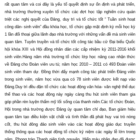
rất quan tâm và coi đây là yếu tố quyết định sự ổn định và phát triển,
nhà trường thường xuyên tổ chức các đợt học tập nghiên cứu quán
triệt các nghị quyết của Đảng, duy trì và tổ chức tốt “ Tuần sinh hoạt
công dân- sinh viên” đầu khóa học, tổ chức gặp mặt định kỳ mỗi học kỳ
1 lần đối thoại giữa lãnh đạo nhà trường với những vấn đề mà sinh viên
quan tâm. Tuyên truyền và tổ chức tốt công tác bầu cử Đại biểu Quốc
hội khóa XIII và Hội đồng nhân dân các cấp nhiệm kỳ 2011-2016 khối
sinh viên.Hàng năm nhà trường tổ chức lớp học nâng cao nhận thức
về Đảng cho Đoàn viên ưu tú; năm học 2010 – 2011 có 493 Đoàn viên
sinh viên tham dự. Đồng thời đẩy mạnh công tác phát triển Đảng viên
trong sinh viên, năm học vừa qua có 78 sinh viên được kết nạp vào
Đảng.Duy trì đều đặn tổ chức các hoạt động văn hóa- văn nghệ thể dục
thể thao và các hoạt động này ngày càng thu hút sinh viên tham gia
góp phần rèn luyện thẩm mỹ lối sống của thanh niên.Các tổ chức Đoàn,
Hội trong nhà trường được Đảng ủy quan tâm chỉ đạo, Ban giám hiệu
quan tâm tạo điều kiện vật chất và tình thần đã phát huy vai trò nòng
cốt, thu hút đông đảo sinh viên vào các hoạt động giáo dục truyền
thống thông qua các hoạt động tổ chức kỷ niệm các ngày lễ lớn trong
năm. Phong trào Thanh niên tình nguyện, Hiến máu nhân đạo đã được