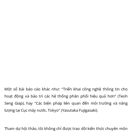
Một số bài báo cáo khác như: “
Tri
ể
n khai công nghệ thông tin cho
hoạt động và bảo trì các hệ thống phân phối hiệu quả hơn
” (Teoh
Seng Giap), hay “C
ác biện pháp liên quan đến
m
ôi trường và năng
lượng tại Cục máy nước, Tokyo
” (Yasutaka Fujigasaki).
Tham dự hội thảo, tôi không chỉ được trao dồi kiến thức chuyên môn