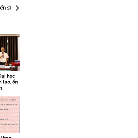
ến sĩ
Đại học
 tạo, ổn
ng