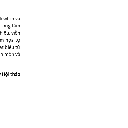
 Newton và
 trọng tâm
hiệu, viễn
hảm họa tự
át biểu từ
yên môn và
 Hội thảo