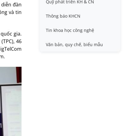
Quỹ phát triển KH & CN
Nafosted, Nghị định thư
t diễn đàn
Hội nghị quốc tế và hội nghị
ông và tin
khác
Thông báo KHCN
Sở hữu trí tuệ
Thông tin ứng viên GS/PGS
Tin khoa học công nghệ
quốc gia.
 (TPC), 46
Tiêu chuẩn, quy chuẩn
Văn bản, quy chế, biểu mẫu
SigTelCom
am.