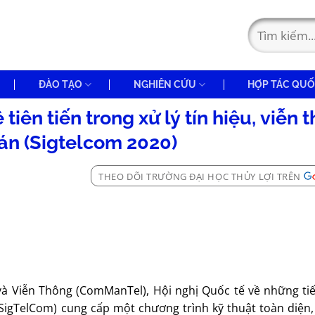
ĐÀO TẠO
NGHIÊN CỨU
HỢP TÁC QUỐ
iên tiến trong xử lý tín hiệu, viễn 
oán (Sigtelcom 2020)
THEO DÕI TRƯỜNG ĐẠI HỌC THỦY LỢI TRÊN
 và Viễn Thông (ComManTel), Hội nghị Quốc tế về những ti
 (SigTelCom) cung cấp một chương trình kỹ thuật toàn diệ