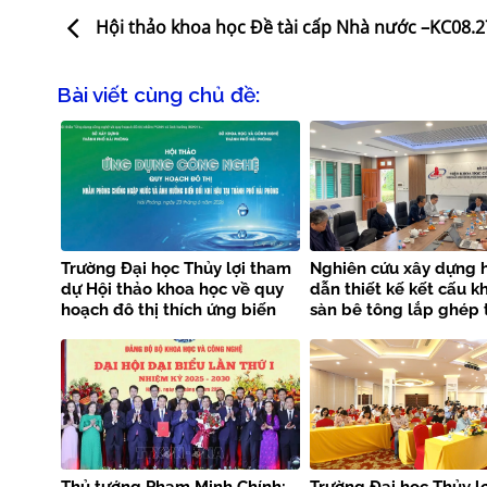
Hội thảo khoa học Đề tài cấp Nhà nước –KC08.2
Bài viết cùng chủ đề:
Trường Đại học Thủy lợi tham
Nghiên cứu xây dựng 
dự Hội thảo khoa học về quy
dẫn thiết kế kết cấu k
hoạch đô thị thích ứng biến
sàn bê tông lắp ghép 
đổi khí hậu tại Thành Phố Hải
tiêu chuẩn EN 1992-1-1
Phòng