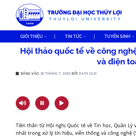
Bỏ
qua
nội
dung
GIỚI THIỆU
TIN TỨC
TUYỂN SINH
Hội thảo quốc tế về công nghệ t
và điện t
ĐĂNG VÀO
30 THÁNG 7, 2020
BỞI
DATA OLD
Tiền thân từ Hội nghị Quốc tế về Tin học, Quản Lý
nhất trong xử lý tín hiệu, viễn thông và công nghệ