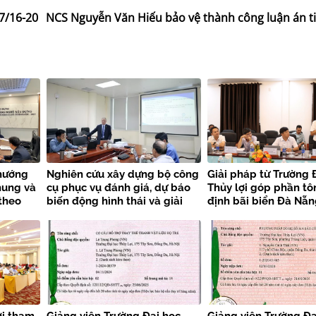
7/16-20
NCS Nguyễn Văn Hiếu bảo vệ thành công luận án ti
hướng
Nghiên cứu xây dựng bộ công
Giải pháp từ Trường 
hung và
cụ phục vụ đánh giá, dự báo
Thủy lợi góp phần tôn
theo
biến động hình thái và giải
định bãi biển Đà Nẵ
pháp ổn định bãi biển vùng
Trung Trung Bộ