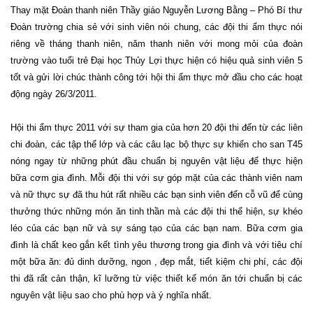
Thay mặt Đoàn thanh niên Thầy giáo Nguyễn Lương Bằng – Phó Bí thư
Đoàn trường chia sẻ với sinh viên nói chung, các đội thi ẩm thực nói
riêng về tháng thanh niên, năm thanh niên với mong mỏi của đoàn
trường vào tuổi trẻ Đại học Thủy Lợi thực hiện có hiệu quả sinh viên 5
tốt và
gửi lời chúc thành công tới hội thi ẩm thực mở đầu cho các hoạt
động ngày 26/3/2011.
Hội thi ẩm thực 2011 với sự tham gia của hơn 20 đội thi đến từ các liên
chi đoàn, các tập thể lớp và các câu lạc bộ thực sự khiến cho san T45
nóng ngay từ những phút đầu chuẩn bị nguyên vật liệu để thực hiện
bữa cơm gia đình. Mỗi đội thi với sự góp mặt của các thành viên nam
và nữ thực sự đã thu hút rất nhiều các bạn sinh viên đến cỗ vũ để cùng
thưởng thức những món ăn tinh thần mà các đội thi thể hiện, sự khéo
léo của các bạn nữ và sự sáng tạo của các bạn nam. Bữa cơm gia
đình là chất keo gắn kết tình yêu thương trong gia đình và với tiêu chí
một bữa ăn: đủ dinh dưỡng, ngon , đẹp mắt, tiết kiệm chi phí, các đội
thi đã rất cản thận, kĩ lưỡng từ việc thiết kế món ăn tới chuẩn bị các
nguyên vật liệu sao cho phù hợp và ý nghĩa nhất.