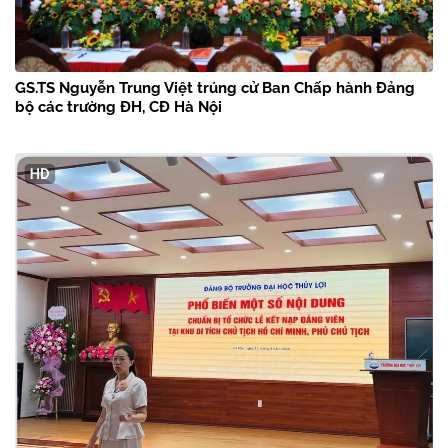
GS.TS Nguyễn Trung Việt trúng cử Ban Chấp hành Đảng
bộ các trường ĐH, CĐ Hà Nội