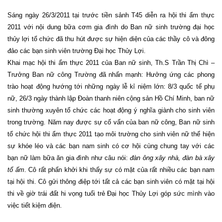
Sáng ngày 26/3/2011 tại trước tiền sảnh T45 diễn ra hội thi ẩm thực
2011 với nội dung bữa cơm gia đình do Ban nữ sinh trường đại học
thủy lợi tổ chức đã thu hút được sự hiện diện của các thầy cô và đông
đảo các bạn sinh viên trường Đại học Thủy Lợi.
Khai mạc hội thi ẩm thực 2011 của Ban nữ sinh, Th.S Trần Thị Chì –
Trưởng Ban nữ công Trường đã nhấn mạnh: Hưởng ứng các phong
trào hoạt động hướng tới những ngày lễ kỉ niệm lớn: 8/3 quốc tế phụ
nữ, 26/3 ngày thành lập Đoàn thanh niên cộng sản Hồ Chí Minh, ban nữ
sinh thường xuyên tổ chức các hoạt động ý nghĩa giành cho sinh viên
trong trường. Năm nay được sự cố vấn của ban nữ công, Ban nữ sinh
tổ chức hội thi ẩm thực 2011 tạo môi trường cho sinh viên nữ thể hiện
sự khóe léo và các bạn nam sinh có cơ hội cùng chung tay với các
bạn nữ làm bữa ăn gia đình như câu nói:
đàn ông xây nhà, đàn bà xây
tổ ấm
. Cô rất phấn khởi khi thấy sự có mặt của rất nhiều các bạn nam
tại hội thi. Cô gửi thông điệp tới tất cả các bạn sinh viên có mặt tại hội
thi về giờ trái đất hi vọng tuổi trẻ Đại học Thủy Lợi góp sức mình vào
việc tiết kiệm điện.