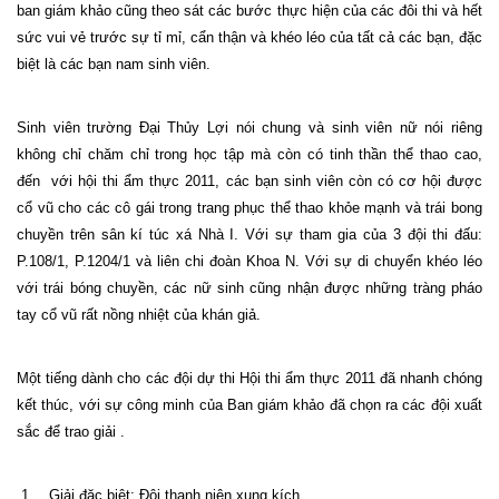
ban giám khảo cũng theo sát các bước thực hiện của các đôi thi và hết
sức vui vẻ trước sự tỉ mỉ, cẩn thận và khéo léo của tất cả các bạn, đặc
biệt là các bạn nam sinh viên.
Sinh viên trường Đại Thủy Lợi nói chung và sinh viên nữ nói riêng
không chỉ chăm chỉ trong học tập mà còn có tinh thần thể thao cao,
đến
với hội thi ẩm thực 2011, các bạn sinh viên còn có cơ hội được
cổ vũ cho các cô gái trong trang phục thể thao khỏe mạnh và trái bong
chuyền trên sân kí túc xá Nhà I. Với sự tham gia của 3 đội thi đấu:
P.108/1, P.1204/1 và liên chi đoàn Khoa N. Với sự di chuyển khéo léo
với trái bóng chuyền, các nữ sinh cũng nhận được những tràng pháo
tay cổ vũ rất nồng nhiệt của khán giả.
Một tiếng dành cho các đội dự thi Hội thi ẩm thực 2011 đã nhanh chóng
kết thúc, với sự công minh của Ban giám khảo đã chọn ra các đội xuất
sắc để trao giải .
1.
Giải đặc biệt: Đội thanh niên xung kích