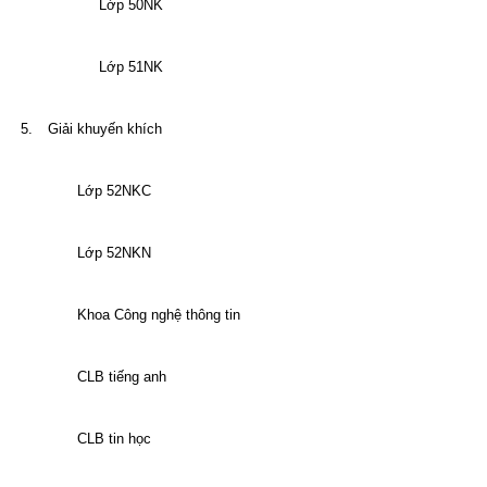
L
ớp 50NK
L
ớp 51NK
5.
Giải khuyến khích
Lớp 52NKC
L
ớp
52NKN
Khoa Công nghệ thông tin
CLB tiếng anh
CLB tin học