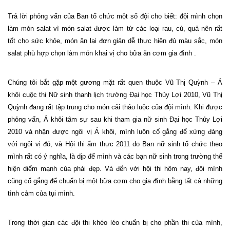
Trả lời phỏng vấn của Ban tổ chức một số đội cho biết: đội mình chọn
làm món salat vì món salat được làm từ các loại rau, củ, quả nên rất
tốt cho sức khỏe, món ăn lại đơn giản dễ thực hiện đủ màu sắc, món
salat phù hợp chọn làm món khai vị cho bữa ăn cơm gia đình .
Chúng tôi bắt gặp một gương mặt rất quen thuộc Vũ Thị Quỳnh – Á
khôi cuộc thi Nữ sinh thanh lịch trường Đại học Thủy Lợi 2010, Vũ Thị
Quỳnh đang rất tập trung cho món cải thảo luộc của đội mình. Khi được
phỏng vấn, Á khôi tâm sự sau khi tham gia nữ sinh Đại học Thủy Lợi
2010 và nhận được ngôi vị Á khôi, mình luôn cố gắng để xứng đáng
với ngôi vị đó, và Hội thi ẩm thực 2011 do Ban nữ sinh tổ chức theo
mình rất có ý nghĩa, là dịp để mình và các bạn nữ sinh trong trường thể
hiện diểm mạnh của phái đẹp. Và đến với hội thi hôm nay, đội mình
cũng cố gắng để chuẩn bị một bữa cơm cho gia đình bằng tất cả những
tình cảm của tụi mình.
Trong thời gian các đội thi khéo léo chuẩn bị cho phần thi của mình,