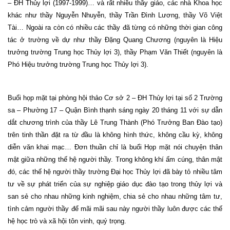
– ĐH Thủy lợi (1997-1999)… và rất nhiều thầy giáo, các nhà Khoa học
khác như thầy Nguyễn Nhuyễn, thầy Trần Đình Lương, thầy Võ Việt
Tài… Ngoài ra còn có nhiều các thầy đã từng có những thời gian công
tác ở trường về dự như thầy Đặng Quang Chương (nguyên là Hiệu
trưởng trường Trung học Thủy lợi 3), thầy Phạm Văn Thiết (nguyên là
Phó Hiệu trưởng trường Trung học Thủy lợi 3).
Buổi họp mặt tại phòng hội thảo Cơ sở 2 – ĐH Thủy lợi tại số 2 Trường
sa – Phường 17 – Quận Bình thạnh sáng ngày 20 tháng 11 với sự dẫn
dắt chương trình của thầy Lê Trung Thành (Phó Trưởng Ban Đào tạo)
trên tinh thần đặt ra từ đầu là không hình thức, không cầu kỳ, không
diễn văn khai mạc… Đơn thuần chỉ là buổi Họp mặt nói chuyện thân
mật giữa những thế hệ người thầy. Trong không khí ấm cúng, thân mật
đó, các thế hệ người thầy trường Đại học Thủy lợi đã bày tỏ nhiều tâm
tư về sự phát triển của sự nghiệp giáo dục đào tạo trong thủy lợi và
san sẻ cho nhau những kinh nghiệm, chia sẻ cho nhau những tâm tư,
tình cảm người thầy để mãi mãi sau này người thầy luôn được các thế
hệ học trò và xã hội tôn vinh, quý trọng.