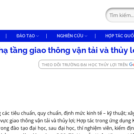
ĐÀO TẠO
NGHIÊN CỨU
HỢP TÁC QUỐ
hạ tầng giao thông vận tải và thủy l
THEO DÕI TRƯỜNG ĐẠI HỌC THỦY LỢI TRÊN
 các tiêu chuẩn, quy chuẩn, định mức kinh tế – kỹ thuật; x
 vực giao thông vận tải và thủy lợi; Hợp tác trong ứng dụng
ong đào tạo đại học, sau đại học, thí nghiệm viên, kiểm địn