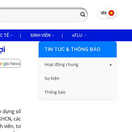
VN
EN
C TẾ
SINH VIÊN
eTLU
ợi
TIN TỨC & THÔNG BÁO
Hoạt động chung
Tin công tác sinh viên
Sự Kiện
Tin đào tạo
Thông báo
Tin KHCN và HTQT
ây dựng sổ
Tin tức chung
 KHCN, các
h viên, tư