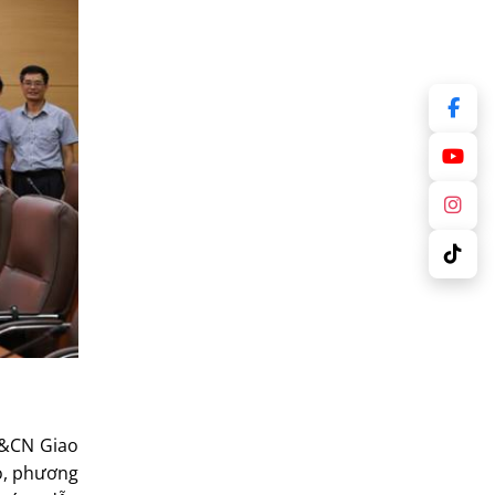
H&CN Giao
ạo, phương