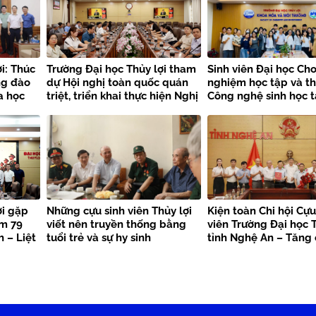
i: Thúc
Trường Đại học Thủy lợi tham
Sinh viên Đại học Cho
ng đào
dự Hội nghị toàn quốc quán
nghiệm học tập và t
a học
triệt, triển khai thực hiện Nghị
Công nghệ sinh học t
quyết Hội nghị Trung ương 3
Trường Đại học Thủy 
khóa XIV
ợi gặp
Những cựu sinh viên Thủy lợi
Kiện toàn Chi hội Cựu
ệm 79
viết nên truyền thống bằng
viên Trường Đại học T
 – Liệt
tuổi trẻ và sự hy sinh
tỉnh Nghệ An – Tăng
kết nối nguồn lực, la
trị truyền thống