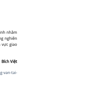
mình nhằm
ong nghiên
 vực giao
Bích Việt
g-van-tai-