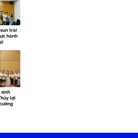
sun trải
hực hành
ại
lợi
 sinh
hủy lợi
 cường
n tỏa giá