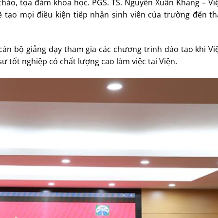
i thảo, tọa đàm khoa học. PGS. TS. Nguyễn Xuân Khang – Vi
 tạo mọi điều kiện tiếp nhận sinh viên của trường đến t
cán bộ giảng dạy tham gia các chương trình đào tạo khi V
sư tốt nghiệp có chất lượng cao làm việc tại Viện.