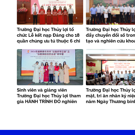
Trường Đại học Thủy lợi tổ
Trường Đại học Thủy lợ
chức Lễ kết nạp Đảng cho 18
đẩy chuyển đổi số tro
quần chúng ưu tú thuộc 6 chi
tạo và nghiên cứu kho
bộ
Sinh viên và giảng viên
Trường Đại học Thủy l
Trường Đại học Thủy lợi tham
mặt, tri ân nhân kỷ ni
gia HÀNH TRÌNH ĐỎ nghiên
năm Ngày Thương binh
cứu, học tập của thanh niên
sĩ
Việt Nam tại Trung Quốc –
Trại nghiên cứu, học tập
“Theo dấu chân Bác Hồ” năm
2026