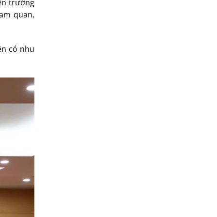
ện trưởng
ham quan,
iện có nhu