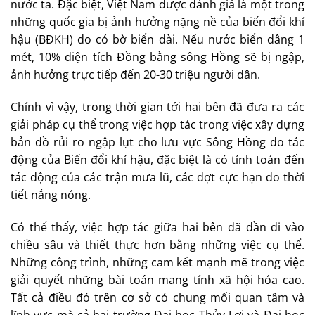
nước ta. Đặc biệt, Việt Nam được đánh giá là một trong
những quốc gia bị ảnh hưởng nặng nề của biến đổi khí
hậu (BĐKH) do có bờ biển dài. Nếu nước biển dâng 1
mét, 10% diện tích Đồng bằng sông Hồng sẽ bị ngập,
ảnh hưởng trực tiếp đến 20-30 triệu người dân.
Chính vì vậy, trong thời gian tới hai bên đã đưa ra các
giải pháp cụ thể trong việc hợp tác trong việc xây dựng
bản đồ rủi ro ngập lụt cho lưu vực Sông Hồng do tác
động của Biến đổi khí hậu, đặc biệt là có tính toán đến
tác động của các trận mưa lũ, các đợt cực hạn do thời
tiết nắng nóng.
Có thể thấy, việc hợp tác giữa hai bên đã dần đi vào
chiều sâu và thiết thực hơn bằng những việc cụ thể.
Những công trình, những cam kết mạnh mẽ trong việc
giải quyết những bài toán mang tính xã hội hóa cao.
Tất cả điều đó trên cơ sở có chung mối quan tâm và
lĩnh vực mà cả hai trường Đại học Thủy Lợi và Đại học