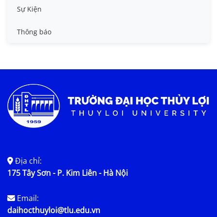
Tin công tác sinh viên
Sự Kiện
Tin đào tạo
Thông báo
Tin KHCN và HTQT
Tin tức chung
Địa chỉ:
175 Tây Sơn - P. Kim Liên - Hà Nội
Email:
daihocthuyloi@tlu.edu.vn