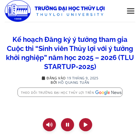
Bỏ
qua
nội
dung
Kế hoạch Đăng ký ý tưởng tham gia
Cuộc thi “Sinh viên Thủy lợi với ý tưởng
khởi nghiệp” năm học 2025 – 2026 (TLU
STARTUP-2025)
ĐĂNG VÀO
19 THÁNG 9, 2025
BỞI
HỒ QUANG TUẤN
THEO DÕI TRƯỜNG ĐẠI HỌC THỦY LỢI TRÊN