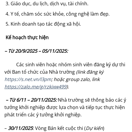
Giáo dục, du lịch, dịch vụ, tài chính.
Y tế, chăm sóc sức khỏe, công nghệ làm đẹp.
Kinh doanh tạo tác động xã hội.
Kế hoạch thực hiện
– Từ 20/9/202
5
–
05
/1
1
/202
5
:
Các sinh viên hoặc nhóm sinh viên đăng ký dự thi
với Ban tổ chức của Nhà trường
(link đăng ký
https://s.net.vn/l3pm
; hoặc group zalo, link
https://zalo.me/g/rzkixw499
)
.
– Từ 6/11 – 20/11/202
5
:
Nhà trường sẽ thông báo các ý
tưởng khởi nghiệp được lựa chọn và tiếp tục thực hiện
phát triển các ý tưởng khởi nghiệp.
–
30/11/202
5
: Vòng Bán kết cuộc thi (
Dự kiến
)