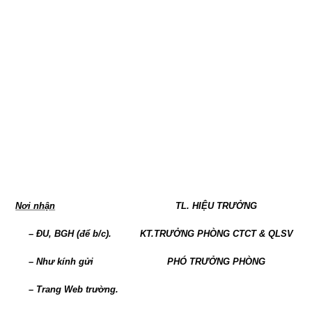
Nơi nhận
TL. HIỆU TRƯỞNG
– ĐU, BGH (để b/c).
KT.TRƯỞNG PHÒNG CTCT & QLSV
– Như kính gửi
PHÓ TRƯỞNG PHÒNG
– Trang Web trường.