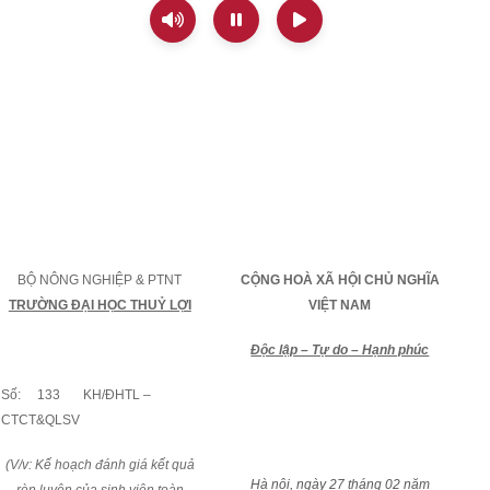
BỘ NÔNG NGHIỆP & PTNT
CỘNG HOÀ XÃ HỘI CHỦ NGHĨA
TRƯỜNG ĐẠI HỌC THUỶ LỢI
VIỆT NAM
Độc lập – Tự do – Hạnh phúc
Số:
133
KH/ĐHTL –
CTCT&QLSV
(V/v: Kế hoạch đánh giá kết quả
Hà nội, ngày 27 tháng 02 năm