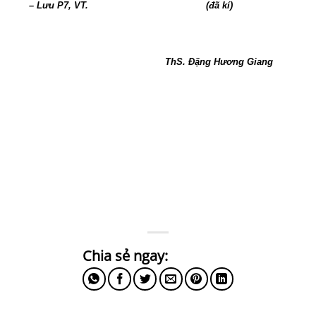
–
Lưu P7
,
VT.
(đã kí)
ThS. Đặng Hương Giang