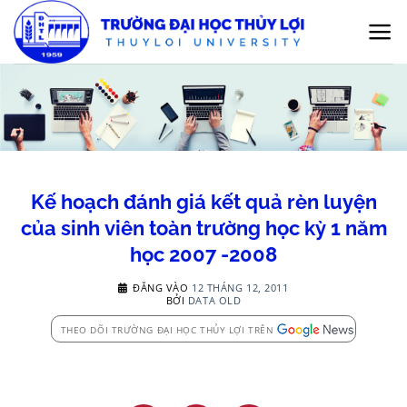
Bỏ
qua
nội
dung
Kế hoạch đánh giá kết quả rèn luyện
của sinh viên toàn trường học kỳ 1 năm
học 2007 -2008
ĐĂNG VÀO
12 THÁNG 12, 2011
BỞI
DATA OLD
THEO DÕI TRƯỜNG ĐẠI HỌC THỦY LỢI TRÊN