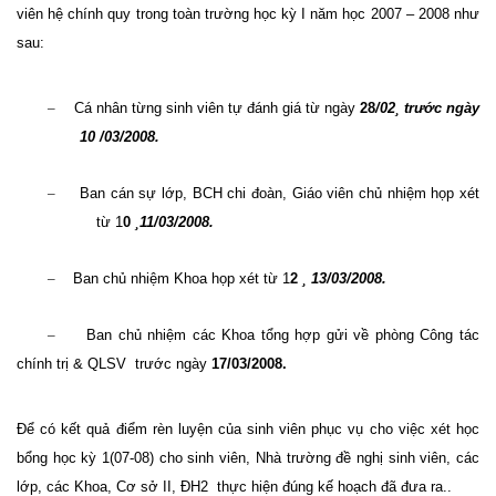
viên hệ chính quy trong toàn trường học kỳ I năm học 2007 – 2008 như
sau:
–
Cá nhân từng sinh viên tự đánh giá từ ngày
28
/02
¸
trước ngày
10 /03/2008.
–
Ban cán sự lớp, BCH chi đoàn, Giáo viên chủ nhiệm họp xét
từ 1
0
¸
11/03/2008.
–
Ban chủ nhiệm Khoa họp xét từ 1
2
¸
13/03/2008.
–
Ban chủ nhiệm các Khoa tổng hợp gửi về phòng Công tác
chính trị & QLSV
trước ngày
17/03/2008.
Để có kết quả điểm rèn luyện của sinh viên phục vụ cho việc xét học
bổng học kỳ 1(07-08) cho sinh viên, Nhà trường đề nghị sinh viên, các
lớp, các Khoa, Cơ sở II, ĐH2
thực hiện đúng kế hoạch đã đưa ra..