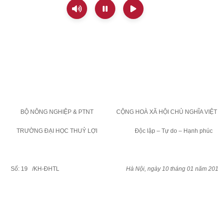
BỘ NÔNG NGHIỆP & PTNT
CỘNG HOÀ XÃ HỘI CHỦ NGHĨA VIỆ
TRƯỜNG ĐẠI HỌC THUỶ LỢI
Độc lập – Tự do – Hạnh phúc
Số: 19
/KH-ĐHTL
Hà Nội, ngày 10 tháng 01 năm 20