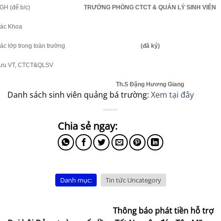
GH (để b/c)
TRƯỞNG PHÒNG CTCT & QUẢN LÝ SINH VIÊN
Các Khoa
ác lớp trong toàn trường
(đã ký)
Lưu VT, CTCT&QLSV
Th.S Đặng Hương Giang
Danh sách sinh viên quảng bá trường:
Xem tại đây
Danh mục:
Tin tức Uncategory
Thông báo phát tiền hỗ trợ