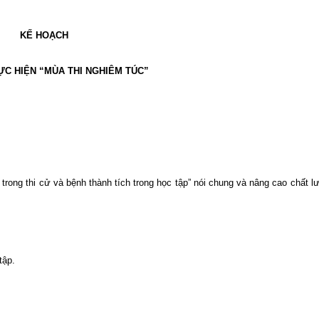
KẾ HOẠCH
C HIỆN “MÙA THI NGHIÊM TÚC”
trong thi cử và bệnh thành tích trong học tập” nói chung và nâng cao chất l
tập.