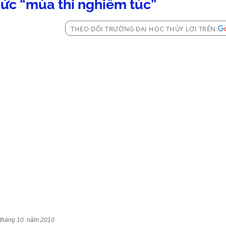
hức “mùa thi nghiêm túc”
THEO DÕI TRƯỜNG ĐẠI HỌC THỦY LỢI TRÊN
 tháng 10
năm 2010