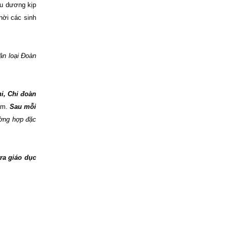
ểu dương kịp
hời các sinh
ân loại Đoàn
chi, Chi đoàn
hạm.
Sau mỗi
ờng hợp đặc
ra giáo dục