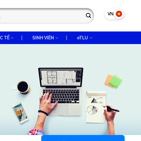
VN
EN
C TẾ
SINH VIÊN
eTLU