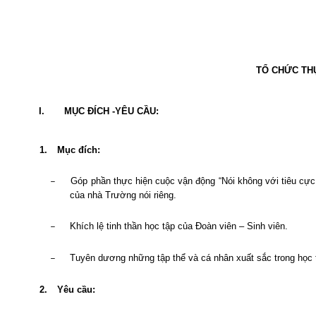
TỔ CHỨC THỰ
I.
MỤC ĐÍCH -YÊU CẦU:
1.
Mục đích:
Góp phần thực hiện cuộc vận động “Nói không với tiêu cực 
–
của nhà Trường nói riêng.
Khích lệ tinh thần học tập của Đoàn viên – Sinh viên.
–
Tuyên dương những tập thể và cá nhân xuất sắc trong học 
–
2.
Yêu cầu: