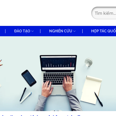
ĐÀO TẠO
NGHIÊN CỨU
HỢP TÁC QUỐ