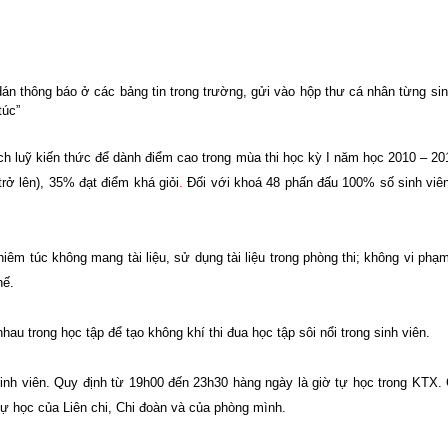
dán thông báo ở các bảng tin trong trường, gửi vào hộp thư cá nhân từng sin
úc”
tích luỹ kiến thức để dành điểm cao trong mùa thi học kỳ I năm học 2010 – 20
trở lên), 35% đạt điểm khá giỏi
.
Đối với khoá 48 phấn đấu 100% số sinh viê
 nghiêm túc không mang tài liệu, sử dụng tài liệu trong phòng thi; không vi phạ
hế.
u trong học tập để tạo không khí thi đua học tập sôi nổi trong sinh viên.
inh viên. Quy định từ 19h00 đến 23h30 hàng ngày là giờ tự học trong KTX. 
tự học của Liên chi, Chi đoàn và của phòng mình.