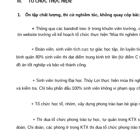
III.
TỔ CHỨC THỰC HIỆN:
1.
Ôn tập chất lượng, thi cử nghiêm túc, không quay cóp bài:
+
Thông qua các bandroll treo ở trong khuôn viên trường, 
tin website trường về kế hoạch tổ chức thực hiện “Mùa thi nghiêm t
+ Đoàn viên, sinh viên tích cực tự giác học tập, ôn luyện 
bình quân 80% sinh viên thi đạt điểm trung bình trở lên (từ điểm C 
đồ án tốt nghiệp và bảo vệ thành công.
+ Sinh viên trường Đại học Thủy Lợi thực hiện mùa thi
và kiểm tra. Chỉ tiêu phấn đấu 100% sinh viên không vi phạm quy c
+ Tổ chức học tổ, nhóm, xây dựng phong trào bạn bè giúp nha
+ Thi đua tổ chức phong trào tự học, tự quản trong KTX s
đoàn, Chi đoàn, các phòng ở trong KTX thi đua tổ chức phong trào 