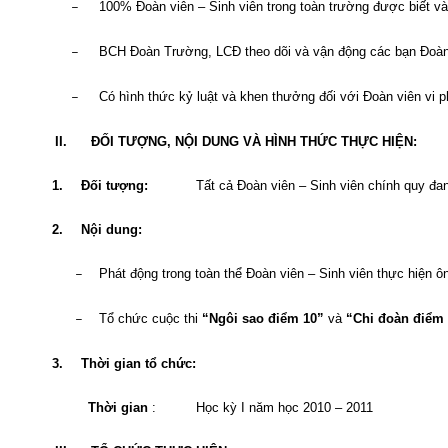
100% Đoàn viên – Sinh viên trong toàn trường được biết và
–
BCH Đoàn Trường, LCĐ theo dõi và vận động các bạn Đoàn v
–
Có hình thức kỷ luật và khen thưởng đối với Đoàn viên vi 
–
II.
ĐỐI TƯỢNG, NỘI DUNG VÀ HÌNH THỨC THỰC HIỆN:
1.
Đối tượng:
Tất cả Đoàn viên – Sinh viên chính quy đan
2.
Nội dung:
Phát động trong toàn thể Đoàn viên – Sinh viên thực hiện ô
–
Tổ chức cuộc thi
“Ngôi sao điểm 10”
và
“Chi đoàn điểm 
–
3.
Thời gian tổ chức:
Thời gian
:
Học kỳ I năm học 2010 – 2011