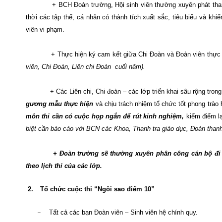
+ BCH Đoàn trường, Hội sinh viên thường xuyên phát thanh
thời các tập thể, cá nhân có thành tích xuất sắc, tiêu biểu và khi
viên vi phạm.
+ Thực hiện ký cam kết giữa Chi Đoàn và Đoàn viên thực 
viên, Chi Đoàn, Liên chi Đoàn
cuối năm).
+ Các Liên chi, Chi đoàn – các lớp triển khai sâu rộng tron
gương mẫu thực hiện
và chịu trách nhiệm tổ chức tốt phong trào 
môn thi cần có cuộc họp ngắn để rút kinh nghiệm,
kiểm điểm lạ
biệt cần báo cáo với BCN các Khoa, Thanh tra giáo dục, Đoàn thanh 
+ Đoàn trường sẽ thường xuyên phân công cán bộ đi k
theo lịch thi của các lớp.
2.
Tổ chức cuộc thi “Ngôi sao điểm 10”
Tất cả các bạn Đoàn viên – Sinh viên hệ chính quy.
–