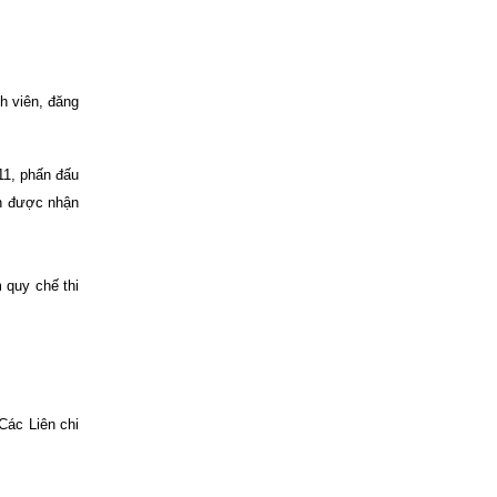
h viên, đăng
11, phấn đấu
n được nhận
m quy chế thi
Các Liên chi