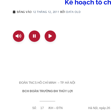
Kế hoạch tổ c
ĐĂNG VÀO
12 THÁNG 12, 2011
BỞI
DATA OLD
ĐOÀN TNCS HỒ CHÍ MINH
– TP. HÀ NỘI
BCH ĐOÀN TRƯỜNG ĐH THỦY LỢI
_________
Số:
17
/KH – ĐTN
Hà Nội, ngày 26