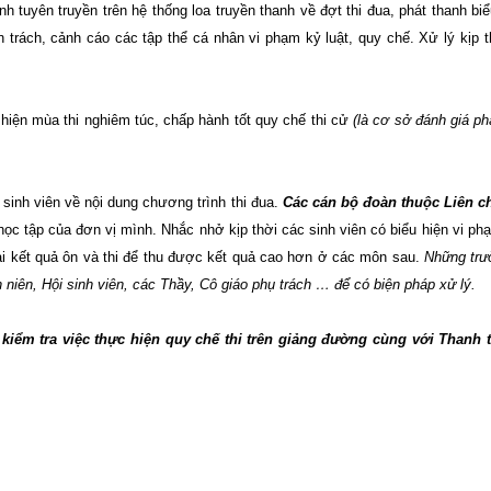
 tuyên truyền trên hệ thống loa truyền thanh về đợt thi đua, phát thanh bi
ển trách, cảnh cáo các tập thể cá nhân vi phạm kỷ luật, quy chế. Xử lý kịp t
hiện mùa thi nghiêm túc, chấp hành tốt quy chế thi cử
(là cơ sở đánh giá ph
g sinh viên về nội dung chương trình thi đua.
Các cán bộ đoàn thuộc Liên 
học tập của đơn vị mình. Nhắc nhở kịp thời các sinh viên có biểu hiện vi p
i kết quả ôn và thi để thu được kết quả cao hơn ở các môn sau.
Những trư
niên, Hội sinh viên, các Thầy, Cô giáo phụ trách … để có biện pháp xử lý.
iểm tra việc thực hiện quy chế thi trên giảng đường cùng với Thanh t