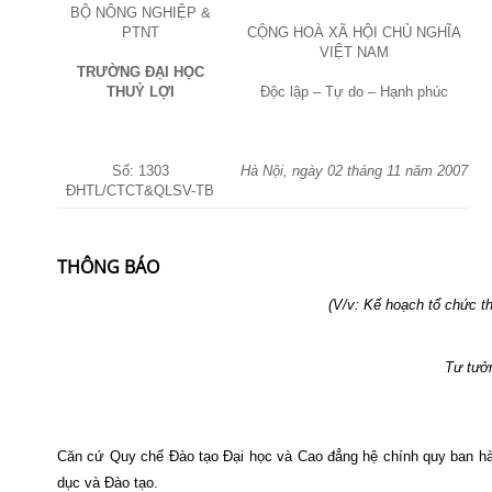
BỘ NÔNG NGHIỆP &
PTNT
CỘNG HOÀ XÃ HỘI CHỦ NGHĨA
VIỆT
NAM
TRƯỜNG ĐẠI HỌC
THUỶ LỢI
Độc lập – Tự do – Hạnh phúc
Số: 1303
Hà Nội, ngày 02 tháng 11 năm 2007
ĐHTL/CTCT&QLSV-TB
THÔNG BÁO
(V/v: Kế hoạch tổ chức th
Tư tưở
Căn cứ Quy chế Đào tạo Đại học và Cao đẳng hệ chính quy ban h
dục và Đào tạo.