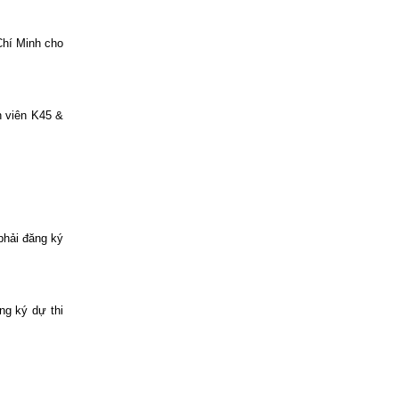
Chí Minh cho
h viên K45 &
phải đăng ký
ng ký dự thi