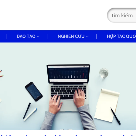
ĐÀO TẠO
NGHIÊN CỨU
HỢP TÁC QUỐ