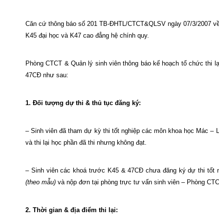
Căn cứ thông báo số 201 TB-ĐHTL/CTCT&QLSV ngày 07/3/2007 về vi
K45 đại học và K47 cao đẳng hệ chính quy.
Phòng CTCT & Quản lý sinh viên thông báo kế hoạch tổ chức thi l
47CĐ như sau:
1. Đối tượng dự thi & thủ tục đăng ký:
– Sinh viên đã tham dự kỳ thi tốt nghiệp các môn khoa học Mác – 
và thi lại học phần đã thi nhưng không đạt.
– Sinh viên các khoá trước K45 & 47CĐ chưa đăng ký dự thi tốt
(theo mẫu)
và nộp đơn tại phòng trực tư vấn sinh viên – Phòng CTC
2. Thời gian & địa điểm thi lại: