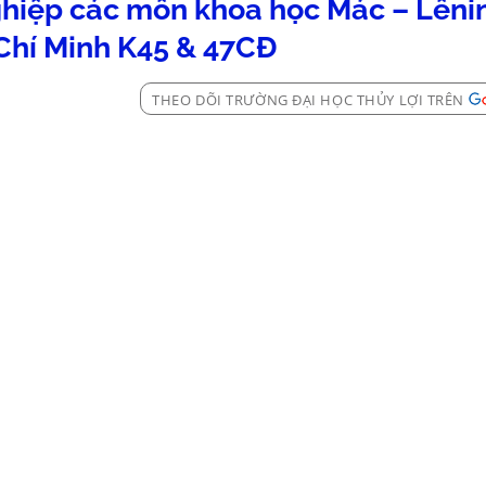
nghiệp các môn khoa học Mác – Lênin
Chí Minh K45 & 47CĐ
THEO DÕI TRƯỜNG ĐẠI HỌC THỦY LỢI TRÊN