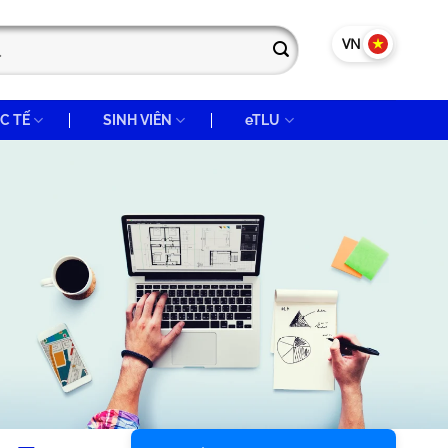
VN
EN
C TẾ
SINH VIÊN
eTLU