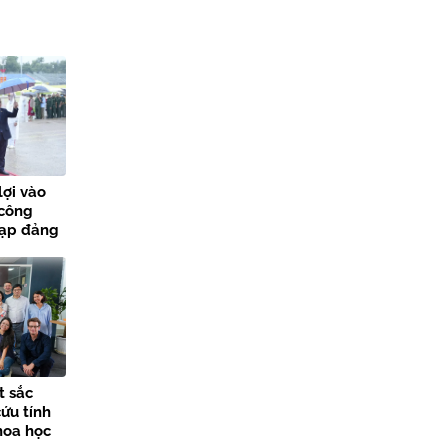
lợi vào
 công
nạp đảng
các sự
t sắc
ứu tính
hoa học