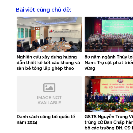
Bài viết cùng chủ đề:
Nghiên cứu xây dựng hướng
80 năm ngành Thủy lợi
dẫn thiết kế kết cấu khung và
Nam: Trụ cột phát triể
sàn bê tông lắp ghép theo
vững
tiêu chuẩn EN 1992-1-1
Danh sách công bố quốc tế
GS.TS Nguyễn Trung Vi
năm 2024
trúng cử Ban Chấp hà
bộ các trường ĐH, CĐ 