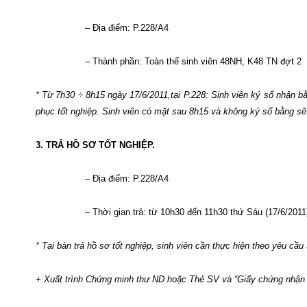
– Địa điểm: P.228/A4
– Thành phần: Toàn thể sinh viên 48NH, K48 TN đợt 2
* Từ 7h30 ÷ 8h15 ngày 17/6/2011,tại P.228: Sinh viên ký sổ nhận b
phục tốt nghiệp. Sinh viên có mặt sau 8h15 và không ký sổ bằng sẽ 
3. TRẢ HỒ SƠ TỐT NGHIỆP.
– Địa điểm: P.228/A4
– Thời gian trả: từ 10h30 đến 11h30 thứ Sáu (17/6/2011
* Tại bàn trả hồ sơ tốt nghiệp, sinh viên cần thực hiện theo yêu cầu
+ Xuất trình Chứng minh thư ND hoặc Thẻ SV và
“Giấy chứng nhận