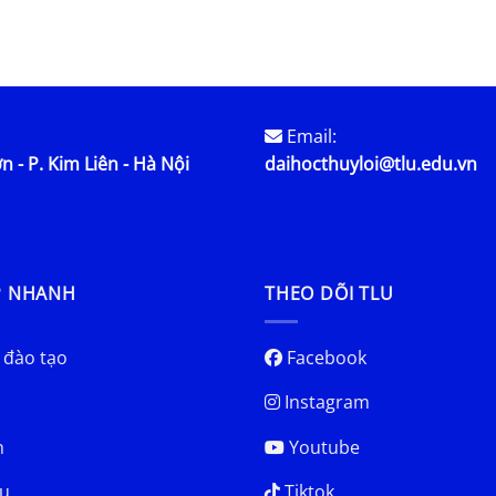
bền vững”
Email:
n - P. Kim Liên - Hà Nội
daihocthuyloi@tlu.edu.vn
P NHANH
THEO DÕI TLU
 đào tạo
Facebook
Instagram
h
Youtube
u
Tiktok