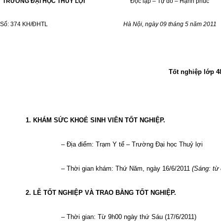
TRƯỜNG ĐẠI HỌC THUỶ LỢI
Độc lập – Tự do – Hạnh phúc
Số: 374 KH/ĐHTL
Hà Nội, ngày 09 tháng 5 năm 2011
Tốt nghiệp lớp 4
1. KHÁM SỨC KHOẺ SINH VIÊN TỐT NGHIỆP.
– Địa điểm: Trạm Y tế – Trường Đại học Thuỷ lợi
– Thời gian khám: Thứ Năm, ngày 16/6/2011
(Sáng: từ
2. LỄ TỐT NGHIỆP VÀ TRAO BẰNG TỐT NGHIỆP.
– Thời gian: Từ 9h00 ngày thứ Sáu (17/6/2011)