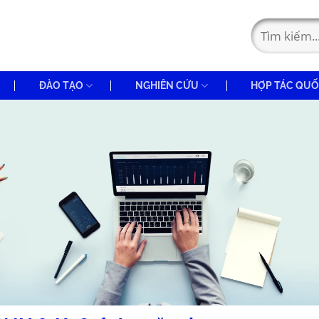
ĐÀO TẠO
NGHIÊN CỨU
HỢP TÁC QUỐ