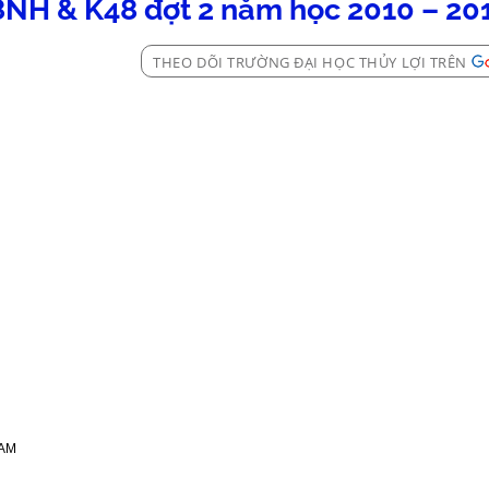
8NH & K48 đợt 2 năm học 2010 – 20
THEO DÕI TRƯỜNG ĐẠI HỌC THỦY LỢI TRÊN
AM