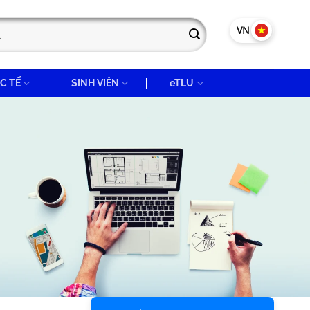
VN
EN
C TẾ
SINH VIÊN
eTLU