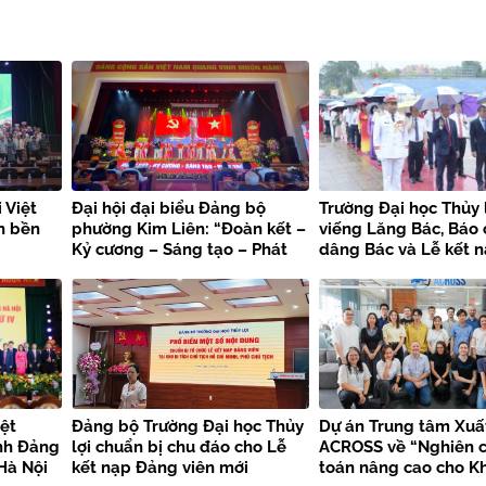
 Việt
Đại hội đại biểu Đảng bộ
Trường Đại học Thủy 
n bền
phường Kim Liên: “Đoàn kết –
viếng Lăng Bác, Báo
Kỷ cương – Sáng tạo – Phát
dâng Bác và Lễ kết 
triển”
viên mới chào mừng 
kiện trọng đại
ệt
Đảng bộ Trường Đại học Thủy
Dự án Trung tâm Xuấ
nh Đảng
lợi chuẩn bị chu đáo cho Lễ
ACROSS về “Nghiên c
Hà Nội
kết nạp Đảng viên mới
toán nâng cao cho K