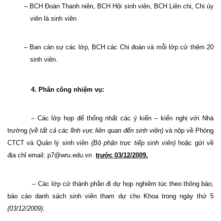
–
BCH Đoàn Thanh niên, BCH Hội sinh viên, BCH Liên chi, Chi ủy
viên là sinh viên
–
Ban cán sự các lớp, BCH các Chi đoàn và mỗi lớp cử thêm 20
sinh viên.
4. Phân công nhiệm vụ:
– Các lớp họp để thống nhất các ý kiến – kiến nghị với Nhà
trường
(về tất cả các lĩnh vực liên quan đến sinh viên)
và nộp về Phòng
CTCT và Quản lý sinh viên
(Bộ phận trực tiếp sinh viên)
hoặc gửi về
địa chỉ email:
p7@wru.edu.vn
trước 03/12/2009.
– Các lớp cử thành phần đi dự họp nghiêm túc theo thông báo,
báo cáo danh sách sinh viên tham dự cho Khoa trong ngày thứ 5
(03/12/2009)
.