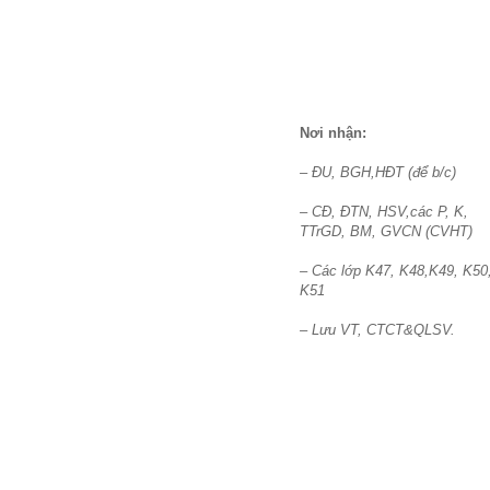
Nơi nhận:
– ĐU, BGH,HĐT (để b/c)
– CĐ, ĐTN, HSV,các P, K,
TTrGD, BM, GVCN (CVHT)
– Các lớp K47, K48,K49, K50
K51
– Lưu VT, CTCT&QLSV.