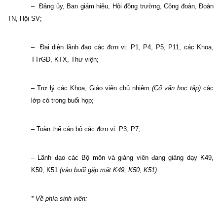
– Đảng ủy, Ban giám hiệu, Hội đồng trường, Công đoàn, Đoàn
TN, Hội SV;
– Đại diện lãnh đạo các đơn vị: P1, P4, P5, P11, các Khoa,
TTrGD, KTX, Thư viện;
– Trợ lý các Khoa, Giáo viên chủ nhiệm
(Cố vấn học tập)
các
lớp có trong buổi họp;
– Toàn thể cán bộ các đơn vị: P3, P7;
– Lãnh đạo các Bộ môn và giảng viên đang giảng dạy K49,
K50, K51
(vào buổi gặp mặt K49, K50, K51)
* Về phía sinh viên: