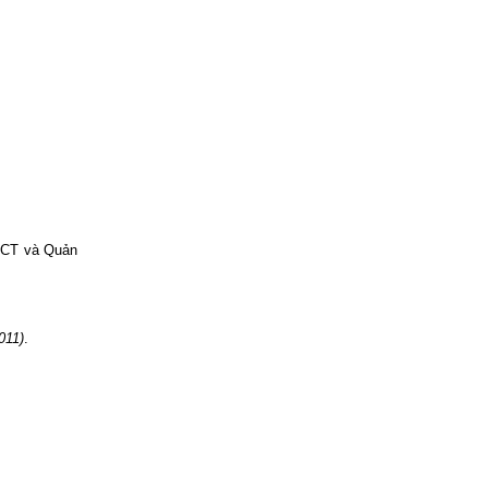
TCT và Quản
011)
.