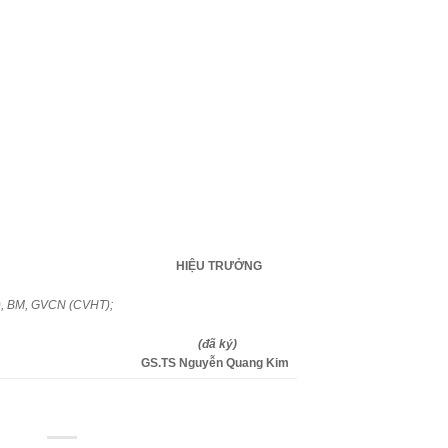
HIỆU TRƯỞNG
D, BM, GVCN (CVHT);
(đã ký)
GS.TS Nguyễn Quang Kim