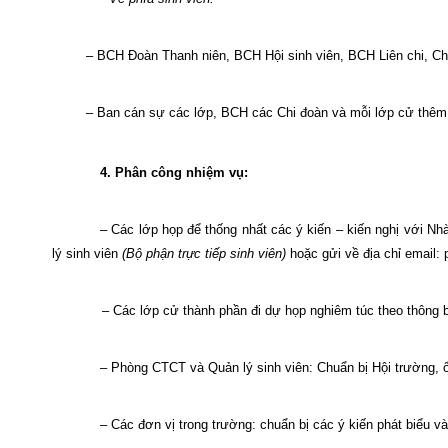
–
BCH Đoàn Thanh niên, BCH Hội sinh viên, BCH Liên chi, Chi 
–
Ban cán sự các lớp, BCH các Chi đoàn và mỗi lớp cử thêm 
4. Phân công nhiệm vụ:
– Các lớp họp để thống nhất các ý kiến – kiến nghị với N
lý sinh viên
(Bộ phận trực tiếp sinh viên)
hoặc gửi về địa chỉ email:
– Các lớp cử thành phần đi dự họp nghiêm túc theo thông 
– Phòng CTCT và Quản lý sinh viên: Chuẩn bị Hội trường, ổn
– Các đơn vị trong trường: chuẩn bị các ý kiến phát biểu và 