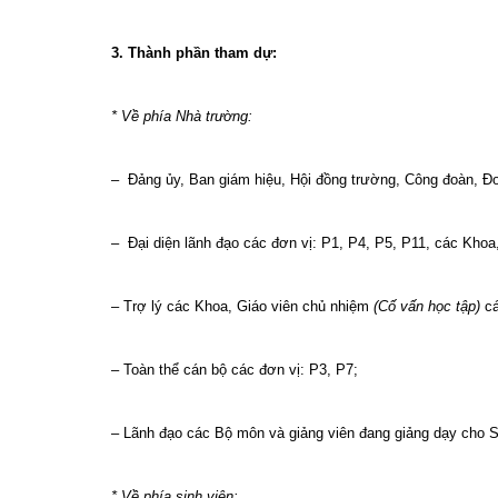
3. Thành phần tham dự:
* V
ề phía Nhà trường:
– Đảng ủy, Ban giám hiệu, Hội đồng trường, Công đoàn, Đ
– Đại diện lãnh đạo các đơn vị: P1, P4, P5, P11, các Kho
– Trợ lý các Khoa, Giáo viên chủ nhiệm
(Cố vấn học tập)
c
– Toàn thể cán bộ các đơn vị: P3, P7;
– Lãnh đạo các Bộ môn và giảng viên đang giảng dạy cho S
* Về phía sinh viên: