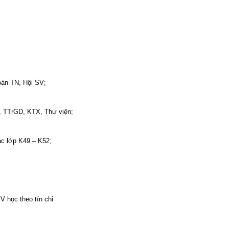
oàn TN, Hội SV;
a, TTrGD, KTX, Thư viện;
ác lớp K49 – K52;
V học theo tín chỉ