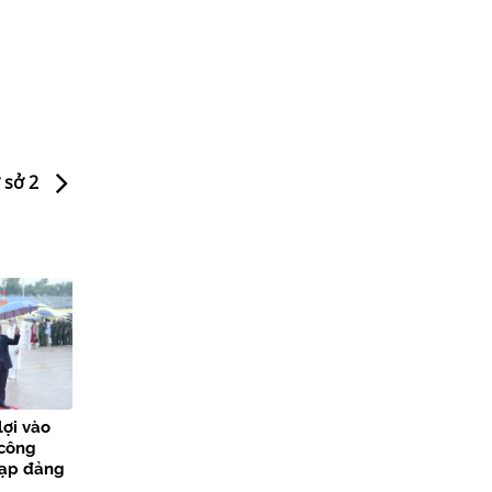
 sở 2
lợi vào
 công
nạp đảng
các sự