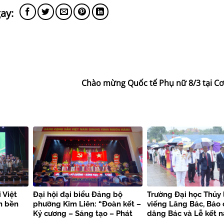
Chào mừng Quốc tế Phụ nữ 8/3 tại Cơ
 Việt
Đại hội đại biểu Đảng bộ
Trường Đại học Thủy 
n bền
phường Kim Liên: “Đoàn kết –
viếng Lăng Bác, Báo
Kỷ cương – Sáng tạo – Phát
dâng Bác và Lễ kết 
triển”
viên mới chào mừng 