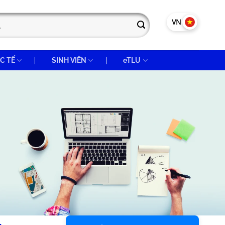
VN
EN
C TẾ
SINH VIÊN
eTLU