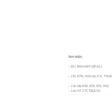
Nơi nhận:
– ĐU, BGH,HĐT (để b/c;)
– CĐ, ĐTN, HSV,các P, K, TTrG
– Các lớp K49, K50, K51, K52;
– Lưu VT, CTCT&QLSV.