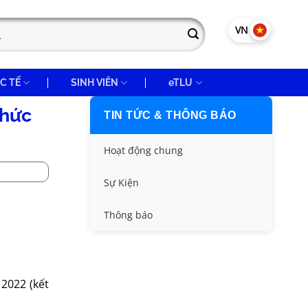
VN
EN
C TẾ
SINH VIÊN
eTLU
chức
TIN TỨC & THÔNG BÁO
Hoạt động chung
Tin công tác sinh viên
Sự Kiện
Tin đào tạo
Thông báo
Tin KHCN và HTQT
Tin tức chung
2022 (kết