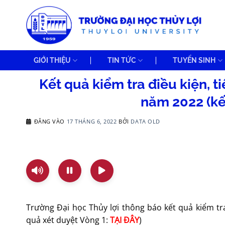
Bỏ
qua
nội
dung
GIỚI THIỆU
TIN TỨC
TUYỂN SINH
Kết quả kiểm tra điều kiện, 
năm 2022 (kế
ĐĂNG VÀO
17 THÁNG 6, 2022
BỞI
DATA OLD
Trường Đại học Thủy lợi thông báo kết quả kiểm tr
quả xét duyệt Vòng 1:
TẠI ĐÂY
)