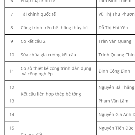
6
Pháp luật kinh tế
Lâm Bình Thiêm
7
Tài chính quốc tế
Vũ Thị Thu Phươn
8
Công trình trên hệ thống thủy lợi
Đỗ Thị Hải Yến
9
Cơ kết cấu 2
Trần Văn Quang
10
Sửa chữa gia cường kết cấu
Trịnh Quang Chí
Cơ sở thiết kế công trình dân dụng
11
Đinh Công Bình
và công nghiệp
12
Nguyễn Bá Thắng
Kết cấu liên hợp thép bê tông
13
Phạm Văn Lâm
14
Nguyễn Gia Anh 
15
Nguyễn Tiến Đức
Cơ học đất