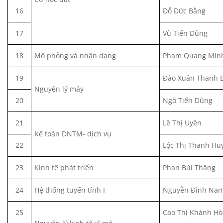
16
Đỗ Đức Bằng
17
Vũ Tiến Dũng
18
Mô phỏng và nhận dạng
Phạm Quang Min
19
Đào Xuân Thanh 
Nguyên lý máy
20
Ngô Tiến Dũng
21
Lê Thị Uyên
Kế toán DNTM- dịch vụ
22
Lộc Thị Thanh Hu
23
Kinh tế phát triển
Phan Bùi Thăng
24
Hệ thống tuyến tính I
Nguyễn Đình Na
25
Cao Thị Khánh Hò