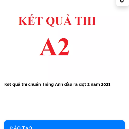
Kêt quả thi chuẩn Tiếng Anh đầu ra đợt 2 năm 2021
ĐÀO TẠO