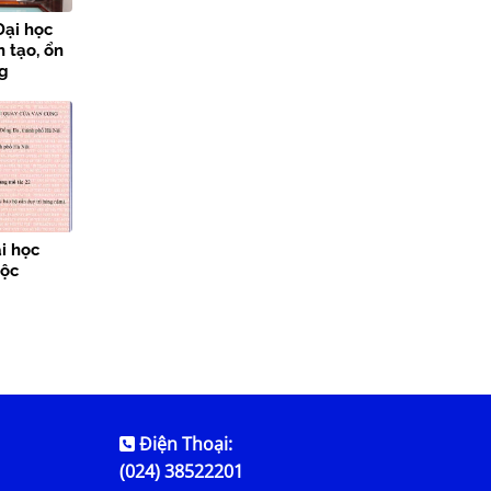
Đại học
 tạo, ổn
ng
i học
Độc
Điện Thoại:
(024) 38522201