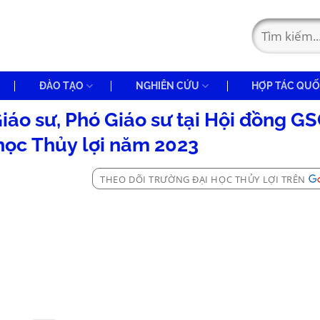
ĐÀO TẠO
NGHIÊN CỨU
HỢP TÁC QUỐ
iáo sư, Phó Giáo sư tại Hội đồng G
học Thủy lợi năm 2023
THEO DÕI TRƯỜNG ĐẠI HỌC THỦY LỢI TRÊN