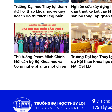
Trường Đại học Thủy lợi tham
Nghiên cứu xây dựng 
dự Hội thảo khoa học về quy
dẫn thiết kế kết cấu k
hoạch đô thị thích ứng biến
sàn bê tông lắp ghép 
đổi khí hậu tại Thành Phố Hải
tiêu chuẩn EN 1992-1-1
Phòng
Thủ tướng Phạm Minh Chính:
Trường Đại học Thủy l
Mỗi cán bộ Bộ Khoa học và
dự Hội thảo Khoa học 
Công nghệ phải là một chiến
NAFOSTED
sĩ
Địa chỉ:
175 Tây Sơ