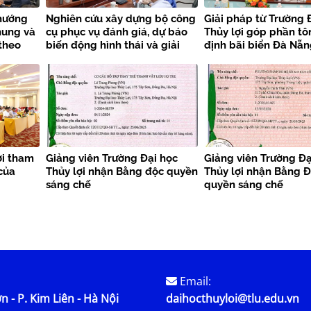
hướng
Nghiên cứu xây dựng bộ công
Giải pháp từ Trường 
hung và
cụ phục vụ đánh giá, dự báo
Thủy lợi góp phần tôn
theo
biến động hình thái và giải
định bãi biển Đà Nẵ
pháp ổn định bãi biển vùng
Trung Trung Bộ
ợi tham
Giảng viên Trường Đại học
Giảng viên Trường Đạ
của
Thủy lợi nhận Bằng độc quyền
Thủy lợi nhận Bằng 
sáng chế
quyền sáng chế
Email:
n - P. Kim Liên - Hà Nội
daihocthuyloi@tlu.edu.vn