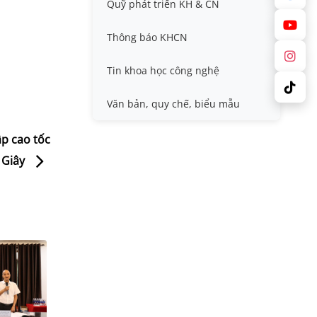
Quỹ phát triển KH & CN
Nafosted, Nghị định thư
Hội nghị quốc tế và hội nghị
khác
Thông báo KHCN
Sở hữu trí tuệ
Thông tin ứng viên GS/PGS
Tin khoa học công nghệ
Tiêu chuẩn, quy chuẩn
Văn bản, quy chế, biểu mẫu
p cao tốc
 Giây