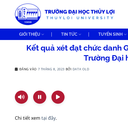
Bỏ
qua
nội
dung
GIỚI THIỆU
TIN TỨC
TUYỂN SINH
Kết quả xét đạt chức danh G
Trường Đại 
ĐĂNG VÀO
7 THÁNG 8, 2023
BỞI
DATA OLD
Chi tiết xem
tại đây
.