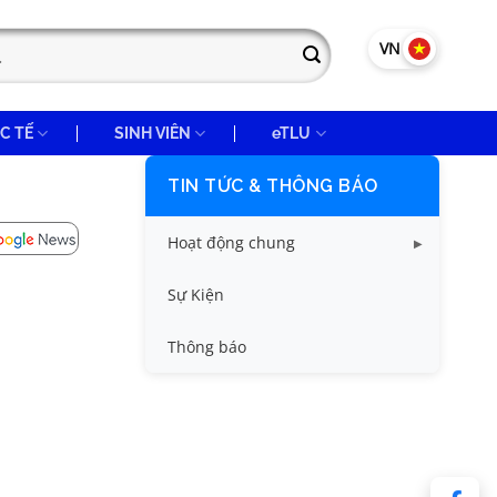
VN
EN
C TẾ
SINH VIÊN
eTLU
TIN TỨC & THÔNG BÁO
Hoạt động chung
Tin công tác sinh viên
Sự Kiện
Tin đào tạo
Thông báo
Tin KHCN và HTQT
Tin tức chung