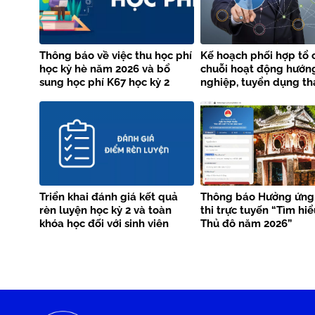
Thông báo về việc thu học phí
Kế hoạch phối hợp tổ 
học kỳ hè năm 2026 và bổ
chuỗi hoạt động hướn
sung học phí K67 học kỳ 2
nghiệp, tuyển dụng th
năm học 2025 – 2026
năm 2026 giữa Trường
Thủy lợi và Vieclam24
Triển khai đánh giá kết quả
Thông báo Hưởng ứng
rèn luyện học kỳ 2 và toàn
thi trực tuyến “Tìm hi
khóa học đối với sinh viên
Thủ đô năm 2026”
chính quy làm tốt nghiệp tại
học kỳ 2 năm học 2025-2026