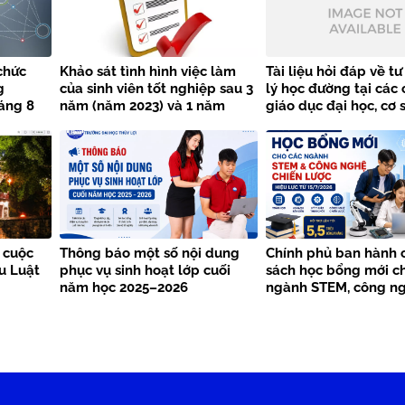
chức
Khảo sát tình hình việc làm
Tài liệu hỏi đáp về t
g
của sinh viên tốt nghiệp sau 3
lý học đường tại các 
áng 8
năm (năm 2023) và 1 năm
giáo dục đại học, cơ 
 Đại học
(năm 2025)
dục nghề nghiệp
h
 cuộc
Thông báo một số nội dung
Chính phủ ban hành 
ểu Luật
phục vụ sinh hoạt lớp cuối
sách học bổng mới c
năm học 2025–2026
ngành STEM, công ng
lược từ năm 2026