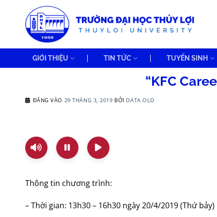
Bỏ
qua
nội
dung
GIỚI THIỆU
TIN TỨC
TUYỂN SINH
“KFC Caree
ĐĂNG VÀO
29 THÁNG 3, 2019
BỞI
DATA OLD
Thông tin chương trình:
– Thời gian: 13h30 – 16h30 ngày 20/4/2019 (Thứ bảy)