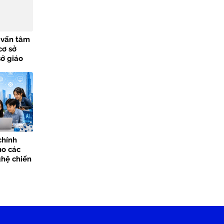
ư vấn tâm
cơ sở
sở giáo
chính
ho các
hệ chiến