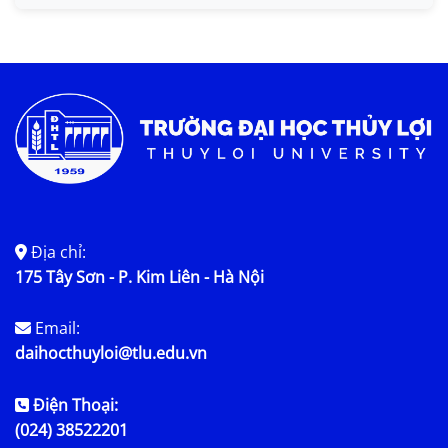
Tin KHCN và HTQT
Tin tức chung
Địa chỉ:
175 Tây Sơn - P. Kim Liên - Hà Nội
Email:
daihocthuyloi@tlu.edu.vn
Điện Thoại:
(024) 38522201