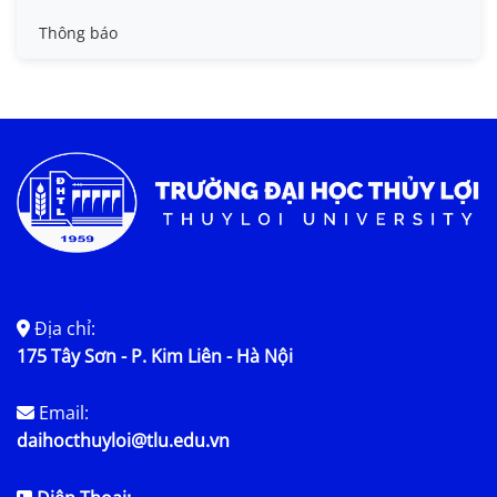
Tin đào tạo
Thông báo
Tin KHCN và HTQT
Tin tức chung
Địa chỉ:
175 Tây Sơn - P. Kim Liên - Hà Nội
Email:
daihocthuyloi@tlu.edu.vn