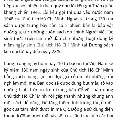
tiếp xúc với nhiều tư liệu quý như lời kêu gọi Toàn quốc
kháng chiến 1946, Lời kêu gọi thi đua yêu nước năm
1948 của Chủ tịch Hồ Chí Minh. Ngoài ra, trong 130 tựa
sách được trưng bày còn có 5 phiên bản là bảo vật
quốc gia, tức những cuốn sách do chính Người viết lúc
sinh thời. Triển lãm mở đầu cho những hoạt động kỷ
niệm
ngày sinh Chủ tịch Hồ Chí Minh
tại Đường sách
kéo dài từ nay đến ngày 22/5.
Cũng trong ngày hôm nay, 10 tờ báo in tại Việt Nam sẽ
kỷ niệm 130 năm ngày sinh của Chủ tịch Hồ Chí Minh
bằng cách mang lại cho độc giả của mình những trải
nghiệm mới mẻ. Bạn đọc sẽ được dùng bút màu tô vào
những hình tròn in trên trang báo để vẽ chân dung
Chủ tịch Hồ Chí Minh rồi gấp thành những khung ảnh
một cách dễ dàng. Để tăng thêm tính tương tác, ở một
góc của tấm hình được in mã QR. Độc giả sử dụng điện
thoại di động quét mã này sẽ truy cập trực tiếp các bài