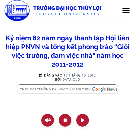
Bỏ
qua
nội
dung
Kỷ niệm 82 năm ngày thành lập Hội liên
hiệp PNVN và tổng kết phong trào “Giỏi
việc trường, đảm việc nhà” năm học
2011-2012
ĐĂNG VÀO
17 THÁNG 10, 2012
BỞI
DATA OLD
THEO DÕI TRƯỜNG ĐẠI HỌC THỦY LỢI TRÊN