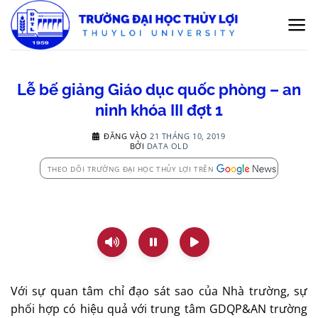
Bỏ
qua
nội
dung
Lễ bế giảng Giáo dục quốc phòng – an
ninh khóa III đợt 1
ĐĂNG VÀO
21 THÁNG 10, 2019
BỞI
DATA OLD
THEO DÕI TRƯỜNG ĐẠI HỌC THỦY LỢI TRÊN
Với sự quan tâm chỉ đạo sát sao của Nhà trường, sự
phối hợp có hiệu quả với trung tâm GDQP&AN trường