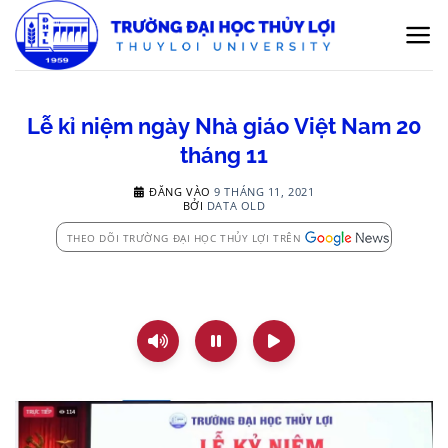
Bỏ
qua
nội
dung
Lễ kỉ niệm ngày Nhà giáo Việt Nam 20
tháng 11
ĐĂNG VÀO
9 THÁNG 11, 2021
BỞI
DATA OLD
THEO DÕI TRƯỜNG ĐẠI HỌC THỦY LỢI TRÊN