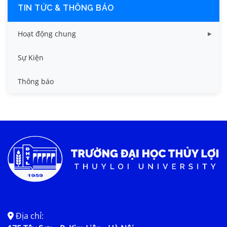
TIN TỨC & THÔNG BÁO
Hoạt động chung
Tin công tác sinh viên
Sự Kiện
Tin đào tạo
Thông báo
Tin KHCN và HTQT
Tin tức chung
Địa chỉ: