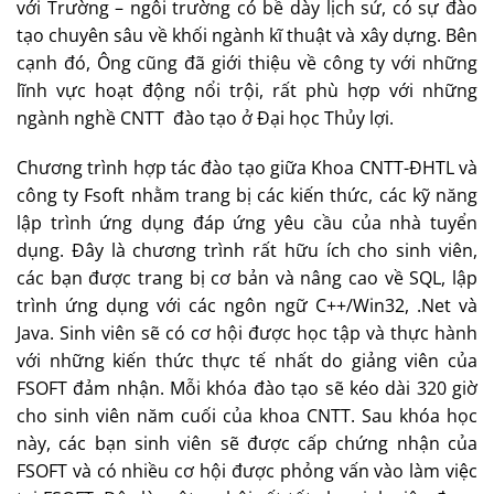
với Trường – ngôi trường có bề dày lịch sử, có sự đào
tạo chuyên sâu về khối ngành kĩ thuật và xây dựng. Bên
cạnh đó, Ông cũng đã giới thiệu về công ty với những
lĩnh vực hoạt động nổi trội, rất phù hợp với những
ngành nghề CNTT đào tạo ở Đại học Thủy lợi.
Chương trình hợp tác đào tạo giữa Khoa CNTT-ĐHTL và
công ty Fsoft nhằm trang bị các kiến thức, các kỹ năng
lập trình ứng dụng đáp ứng yêu cầu của nhà tuyển
dụng. Đây là chương trình rất hữu ích cho sinh viên,
các bạn được trang bị cơ bản và nâng cao về SQL, lập
trình ứng dụng với các ngôn ngữ C++/Win32, .Net và
Java. Sinh viên sẽ có cơ hội được học tập và thực hành
với những kiến thức thực tế nhất do giảng viên của
FSOFT đảm nhận. Mỗi khóa đào tạo sẽ kéo dài 320 giờ
cho sinh viên năm cuối của khoa CNTT. Sau khóa học
này, các bạn sinh viên sẽ được cấp chứng nhận của
FSOFT và có nhiều cơ hội được phỏng vấn vào làm việc