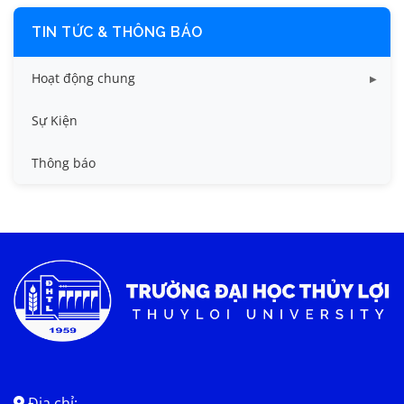
TIN TỨC & THÔNG BÁO
Hoạt động chung
Tin công tác sinh viên
Sự Kiện
Tin đào tạo
Thông báo
Tin KHCN và HTQT
Tin tức chung
Địa chỉ: