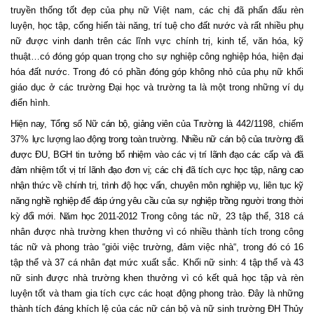
truyền thống tốt đẹp của phụ nữ Việt nam, các chị đã phấn đấu rèn
luyện, học tập, cống hiến tài năng, trí tuệ cho đất nước và
rất nhiều phụ
nữ được vinh danh trên các lĩnh vực chính trị, kinh tế, văn hóa, kỹ
thuật…có
đóng góp quan trọng cho sự nghiệp công nghiệp hóa, hiện đại
hóa đất nước. Trong đó có phần đóng góp không nhỏ của phụ nữ khối
giáo dục ở các trường Đại học và trường ta là một trong những ví dụ
điển hình.
Hiện nay, Tổng số Nữ cán bộ, giảng viên của Trường là
442/1198
, chiếm
37%
lực lượng lao động trong toàn trường. Nhiều nữ cán bộ của trường đã
được ĐU, BGH tin tưởng bổ nhiệm vào các vị trí lãnh đạo các cấp và đã
đảm nhiệm tốt vị trí lãnh đạo đơn vị; các chị đã tích cực học tập, nâng cao
nhận thức về chính trị, trình độ học vấn, chuyên môn nghiệp vụ, liên tục kỹ
năng nghề nghiệp để đáp ứng yêu cầu của sự nghiệp trồng người trong thời
kỳ đổi mới. Năm học 2011-2012
Trong công tác nữ, 23 tập thể, 318 cá
nhân được nhà trường khen thưởng vì có nhiều thành tích trong công
tác nữ và phong trào “giỏi việc trường, đảm việc nhà“, trong đó có 16
tập thể và 37 cá nhân đạt mức xuất sắc. Khối nữ sinh: 4 tập thể và 43
nữ sinh được nhà trường khen thưởng vì có kết quả học tập và rèn
luyện tốt và tham gia tích cực các hoạt động phong trào. Đây là những
thành tích đáng khích lệ của các nữ cán bộ và nữ sinh trường ĐH Thủy