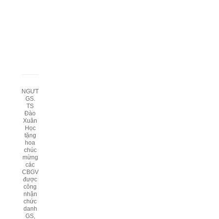
NGƯT
GS.
TS
Đào
Xuân
Học
tặng
hoa
chúc
mừng
các
CBGV
được
công
nhận
chức
danh
GS,