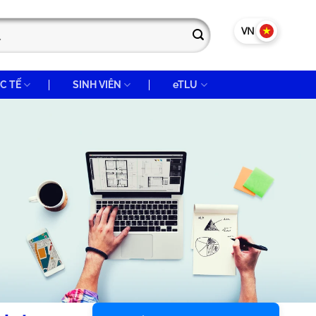
VN
EN
C TẾ
SINH VIÊN
eTLU