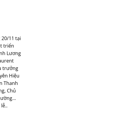
20/11 tại
 triển
anh Lương
aurent
u trưởng
yên Hiệu
ễn Thanh
ng, Chủ
Trường…
lễ..