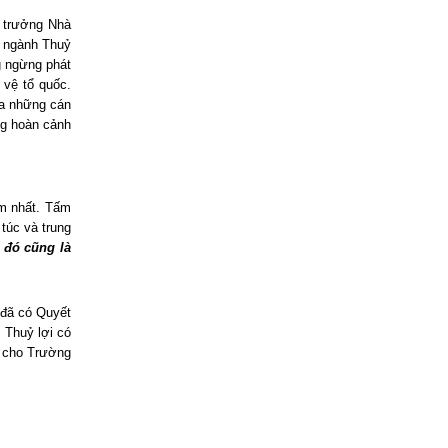
trưởng Nhà
ụ ngành Thuỷ
g ngừng phát
 vệ tổ quốc.
ra những cán
ng hoàn cảnh
ắm nhất. Tấm
túc và trung
 đó cũng là
 đã có Quyết
 Thuỷ lợi có
g cho Trường