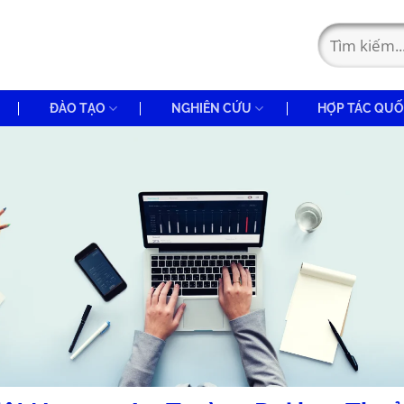
ĐÀO TẠO
NGHIÊN CỨU
HỢP TÁC QUỐ