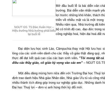
Mở đầu buổi lễ là bài diễn văn c
trường. Bài diễn văn nhấn mạnh yê
lợi trước những khó khăn, thách th
triển về nhiều mặt và là một tron
Nhiều năm qua, Nhà trường đã kiên t
NGƯT GS. TS Đào Xuân Học –
bộ có trình độ cao, đạo đức trong 
Hiệu trưởng Nhà trường phát biểu
công nghiệp hoá, hiện đại hoá đất 
tại buổi lễ
Đại diện lưu học sinh Lào, Cămpuchia thay mặt Hội lưu học s
lòng của các sinh viên dành cho các thầy cô giáo thật đáng quý, n
thực để đạt kết quả cao của các bạn sinh viên
. ”Tôi mong tất cả
điều các thầy giáo, cô giáo kỳ vọng vào các em”
– NGƯT GS.TS Đ
Một điều đáng mừng hơn nữa đến với Trường Đại học Thuỷ lợi 
định trao danh hiệu Nhà giáo Nhân dân, Nhà giáo Ưu tú và công nh
nhiều thành tích đóng góp trong sự nghiệp giáo dục. Những danh h
Đại học Thuỷ lợi – đơn vị anh hùng thời kỳ đổi mới.