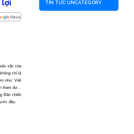
lợi
TIN TỨC UNCATEGORY
 sâu sắc của
không chỉ là
ớn như: Việt
iên tham dự…
ng Bản chiến
bước đầu.