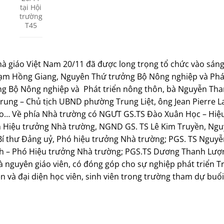
tại Hội
trường
T45
 giáo Việt Nam 20/11 đã được long trọng tổ chức vào sáng 
hạm Hồng Giang, Nguyên Thứ trưởng Bộ Nông nghiệp và Phát
ng Bộ Nông nghiệp và
Phát triển nông thôn, bà Nguyễn Th
Trung – Chủ tịch UBND phường Trung Liệt, ông Jean Pierre L
tạo… Về phía Nhà trường có NGƯT GS.TS Đào Xuân Học – Hiệ
 Hiệu trưởng Nhà trường, NGND GS. TS Lê Kim Truyền, Ngu
í thư Đảng uỷ, Phó hiệu trưởng Nhà trường; PGS. TS Nguy
nh – Phó Hiệu trưởng Nhà trường; PGS.TS Dương Thanh Lượ
là nguyên giáo viên, có đóng góp cho sự nghiệp phát triển 
n và đại diện học viên, sinh viên trong trường tham dự buổi 