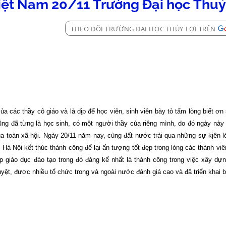
iệt Nam 20/11 Trường Đại học Thuỷ 
THEO DÕI TRƯỜNG ĐẠI HỌC THỦY LỢI TRÊN
ủa các thầy cô giáo và là dịp để học viên, sinh viên bày tỏ tấm lòng biết ơn
ũng đã từng là học sinh, có một người thầy của riêng mình, do đó ngày này 
a toàn xã hội. Ngày 20/11 năm nay, cùng đất nước trải qua những sự kịên l
à Nội kết thúc thành công để lại ấn tượng tốt đẹp trong lòng các thành v
p giáo dục đào tạo trong đó đáng kể nhất là thành công trong việc xây dự
uyệt, được nhiều tổ chức trong và ngoài nước đánh giá cao và đã triển khai 