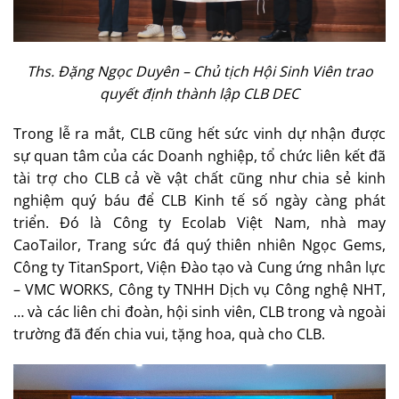
Ths. Đặng Ngọc Duyên – Chủ tịch Hội Sinh Viên trao
quyết định thành lập CLB DEC
Trong lễ ra mắt, CLB cũng hết sức vinh dự nhận được
sự quan tâm của các Doanh nghiệp, tổ chức liên kết đã
tài trợ cho CLB cả về vật chất cũng như chia sẻ kinh
nghiệm quý báu để CLB Kinh tế số ngày càng phát
triển. Đó là Công ty Ecolab Việt Nam, nhà may
CaoTailor, Trang sức đá quý thiên nhiên Ngọc Gems,
Công ty TitanSport, Viện Đào tạo và Cung ứng nhân lực
– VMC WORKS, Công ty TNHH Dịch vụ Công nghệ NHT,
… và các liên chi đoàn, hội sinh viên, CLB trong và ngoài
trường đã đến chia vui, tặng hoa, quà cho CLB.