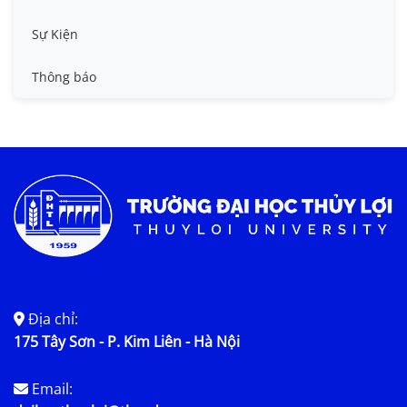
Tin công tác sinh viên
Sự Kiện
Tin đào tạo
Thông báo
Tin KHCN và HTQT
Tin tức chung
Địa chỉ:
175 Tây Sơn - P. Kim Liên - Hà Nội
Email: