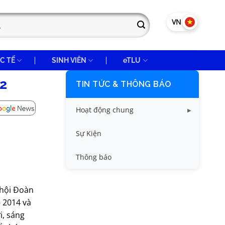
VN
EN
C TẾ
SINH VIÊN
eTLU
12
TIN TỨC & THÔNG BÁO
Hoạt động chung
Tin công tác sinh viên
Sự Kiện
Tin đào tạo
Thông báo
Tin KHCN và HTQT
 hội Đoàn
Tin tức chung
– 2014 và
i, sáng