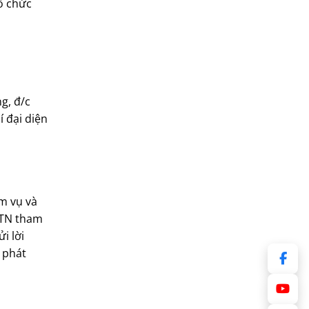
ổ chức
g, đ/c
 đại diện
m vụ và
VTN tham
i lời
i phát