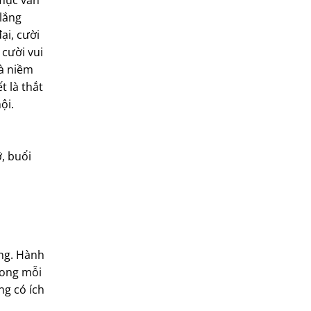
 mục văn
 lắng
ại, cười
 cười vui
và niềm
t là thắt
ội.
, buổi
ồng. Hành
trong mỗi
ng có ích