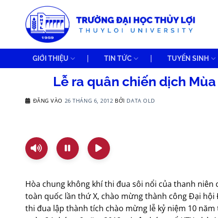
Bỏ
qua
nội
dung
GIỚI THIỆU
TIN TỨC
TUYỂN SINH
Lễ ra quân chiến dịch Mùa
ĐĂNG VÀO
26 THÁNG 6, 2012
BỞI
DATA OLD
Hòa chung không khí thi đua sôi nổi của thanh niên
toàn quốc lần thứ X, chào mừng thành công Đại hội Đ
thi đua lập thành tích chào mừng lễ kỷ niệm 10 năm 