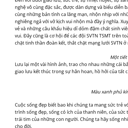
Đến với buổi giao lưu, sức trẻ, sự nhiệt huyết, sự sá
nghệ vô cùng đặc sắc, được dàn dựng và biểu diễn bằ
cùng những bản tình ca lãng mạn, nhộn nhịp với nhữn
nghiêng ngả với vở kịch vui nhộn mà đầy ý nghĩa. Xu
vẻ và những câu khẩu hiệu dỉ dỏm đậm chất sinh viê
vui. Đây cũng là cơ hội để các đội SVTN TSMT trên to
chặt tinh thần đoàn kết, thắt chặt mạng lưới SVTN ở
Một tiết
Lưu lại một vài hình ảnh, trao cho nhau những cái bắ
giao lưu kết thúc trong sự hân hoan, hồ hởi của tất 
Màu xanh phủ kín
Cuộc sống đẹp biết bao khi chúng ta mang sức trẻ vớ
trình sống đẹp, sống có ích của thanh niên, của sức t
trái tim của những con người. Chúng ta hãy sống n
cho đời.