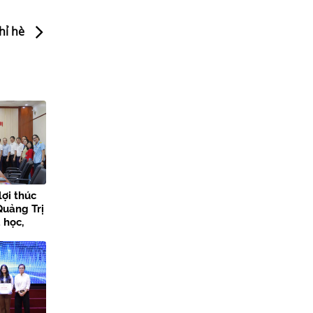
ghỉ hè
lợi thúc
Quảng Trị
 học,
 đổi số