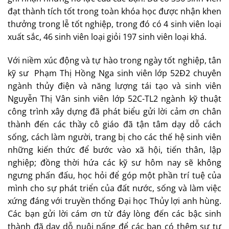
đạt thành tích tốt trong toàn khóa học được nhận khen
thưởng trong lễ tốt nghiệp, trong đó có 4 sinh viên loại
xuất sắc, 46 sinh viên loại giỏi 197 sinh viên loại khá.
Với niềm xúc động và tự hào trong ngày tốt nghiệp, tân
kỹ sư Phạm Thị Hồng Nga sinh viên lớp 52Đ2 chuyên
ngành thủy điện và năng lượng tái tạo và sinh viên
Nguyễn Thị Vân sinh viên lớp 52C-TL2 ngành kỹ thuật
công trình xây dựng đã phát biểu gửi lời cảm ơn chân
thành đến các thầy cô giáo đã tận tâm dạy dỗ cách
sống, cách làm người, trang bị cho các thế hệ sinh viên
những kiến thức để bước vào xã hội, tiến thân, lập
nghiệp; đồng thời hứa các kỹ sư hôm nay sẽ không
ngưng phấn đấu, học hỏi để góp một phần trí tuệ của
mình cho sự phát triển của đất nước, sống và làm việc
xứng đáng với truyền thống Đại học Thủy lợi anh hùng.
Các bạn gửi lời cám ơn từ đáy lòng đến các bậc sinh
thành đã dạy dỗ nuôi nấng để các bạn có thêm sự tự