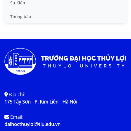
Tin công tác sinh viên
Sự Kiện
Tin đào tạo
Thông báo
Tin KHCN và HTQT
Tin tức chung
Địa chỉ:
175 Tây Sơn - P. Kim Liên - Hà Nội
Email:
daihocthuyloi@tlu.edu.vn