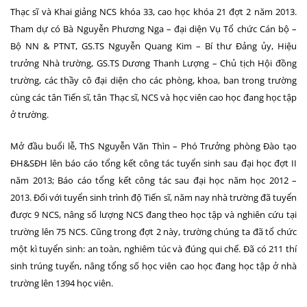
Thạc sĩ và Khai giảng NCS khóa 33, cao học khóa 21 đợt 2 năm 2013.
Tham dự có Bà Nguyễn Phương Nga – đại diện Vụ Tổ chức Cán bộ –
Bộ NN & PTNT, GS.TS Nguyễn Quang Kim – Bí thư Đảng ủy, Hiệu
trưởng Nhà trường, GS.TS Dương Thanh Lượng – Chủ tịch Hội đồng
trường, các thầy cô đại diện cho các phòng, khoa, ban trong trường
cùng các tân Tiến sĩ, tân Thạc sĩ, NCS và học viên cao học đang học tập
ở trường.
Mở đầu buổi lễ, ThS Nguyễn Văn Thìn – Phó Trưởng phòng Đào tạo
ĐH&SĐH lên báo cáo tổng kết công tác tuyển sinh sau đại học đợt II
năm 2013; Báo cáo tổng kết công tác sau đại học năm học 2012 –
2013. Đối với tuyển sinh trình độ Tiến sĩ, năm nay nhà trường đã tuyển
được 9 NCS, nâng số lượng NCS đang theo học tập và nghiên cứu tại
trường lên 75 NCS. Cũng trong đợt 2 này, trường chúng ta đã tổ chức
một kì tuyển sinh: an toàn, nghiêm túc và đúng qui chế. Đã có 211 thí
sinh trúng tuyển, nâng tổng số học viên cao học đang học tập ở nhà
trường lên 1394 học viên.