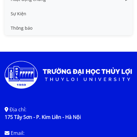
Tin công tác sinh viên
Sự Kiện
Tin đào tạo
Thông báo
Tin KHCN và HTQT
Tin tức chung
Địa chỉ:
175 Tây Sơn - P. Kim Liên - Hà Nội
Email: