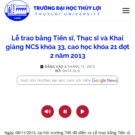
Bỏ
qua
nội
dung
Lễ trao bằng Tiến sĩ, Thạc sĩ và Khai
giảng NCS khóa 33, cao học khóa 21 đợt
2 năm 2013
ĐĂNG VÀO
8 THÁNG 11, 2013
BỞI
DATA OLD
THEO DÕI TRƯỜNG ĐẠI HỌC THỦY LỢI TRÊN
Ngày 08/11/2013, tại hội trường T45 đã diễn ra Lễ trao bằng Tiến sĩ,