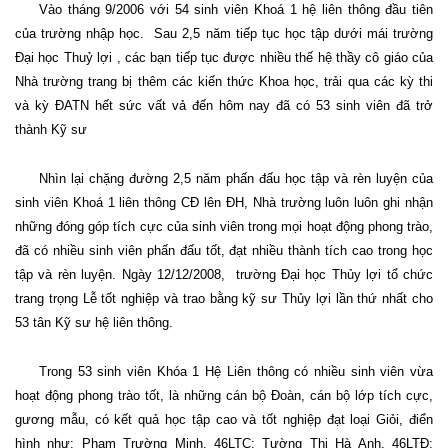
Vào tháng 9/2006 với 54 sinh viên Khoá 1 hệ liên thông đầu tiên
của trường nhập học.
Sau 2,5 năm tiếp tục học tập dưới mái trường
Đại học Thuỷ lợi , các bạn tiếp tục được nhiều thế hệ thầy cô giáo của
Nhà trường trang bị thêm các kiến thức Khoa học, trải qua các kỳ thi
và kỳ ĐATN hết sức vất vả đến hôm nay đã có 53 sinh viên đã trở
thành Kỹ sư
Nhìn lại chặng đường 2,5 năm phấn đấu học tập và rèn luyện của
sinh viên Khoá 1 liên thông CĐ lên ĐH, Nhà trường luôn luôn ghi nhận
những đóng góp tích cực của sinh viên trong mọi hoạt động phong trào,
đã có nhiều sinh viên phấn đấu tốt, đạt nhiều thành tích cao trong học
tập và rèn luyện. Ngày 12/12/2008,
trường Đại học Thủy lợi tổ chức
trang trọng Lễ tốt nghiệp và trao bằng kỹ sư Thủy lợi lần thứ nhất cho
53 tân Kỹ sư hệ liên thông.
Trong 53 sinh viên Khóa 1 Hệ Liên thông có nhiều sinh viên vừa
hoạt động phong trào tốt, là những cán bộ Đoàn, cán bộ lớp tích cực,
gương mẫu, có kết quả học tập cao và tốt nghiệp đạt loại Giỏi, điển
hình như: Phạm Trường Minh, 46LTC; Tường Thị Hà Anh, 46LTĐ;