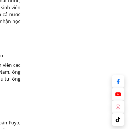
đất nước,
sinh viên
n cả nước
 nhận học
yo
 viên các
 Nam, ông
u tư, ông
oàn Fuyo,