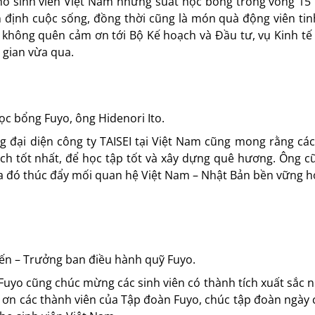
cho sinh viên Việt Nam những suất học bổng trong vòng 15
 định cuộc sống, đồng thời cũng là món quà động viên tin
không quên cảm ơn tới Bộ Kế hoạch và Đầu tư, vụ Kinh tế 
 gian vừa qua.
ọc bổng Fuyo, ông Hidenori Ito.
g đại diện công ty TAISEI tại Việt Nam cũng mong rằng cá
ch tốt nhất, để học tập tốt và xây dựng quê hương. Ông 
qua đó thúc đẩy mối quan hệ Việt Nam – Nhật Bản bền vững h
ến – Trưởng ban điều hành quỹ Fuyo.
uyo cũng chúc mừng các sinh viên có thành tích xuất sắc 
m ơn các thành viên của Tập đoàn Fuyo, chúc tập đoàn ngày