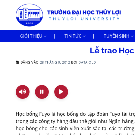
Bỏ
qua
nội
dung
GIỚI THIỆU
TIN TỨC
TUYỂN SINH
Lễ trao Học
ĐĂNG VÀO
28 THÁNG 9, 2012
BỞI
DATA OLD
Học bổng Fuyo là học bổng do tập đoàn Fuyo tài tr
trong các công ty hàng đầu thế giới như Ngân hàn
học bổng cho các sinh viên xuất sắc tại các trườn