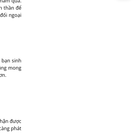
 năm qua.
h thần để
đối ngoại
c bạn sinh
cũng mong
ơn.
nhận được
 càng phát