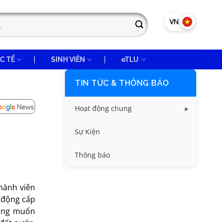
VN
EN
C TẾ
SINH VIÊN
eTLU
TIN TỨC & THÔNG BÁO
Hoạt động chung
Tin công tác sinh viên
Sự Kiện
Tin đào tạo
Thông báo
Tin KHCN và HTQT
hành viên
Tin tức chung
 động cấp
mong muốn