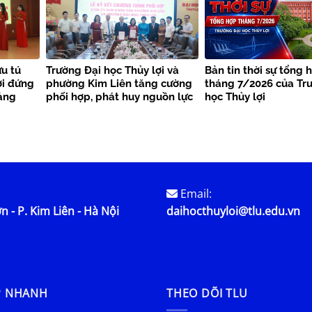
u tú
Trường Đại học Thủy lợi và
Bản tin thời sự tổng 
ợi đứng
phường Kim Liên tăng cường
tháng 7/2026 của Tr
ảng
phối hợp, phát huy nguồn lực
học Thủy lợi
phục vụ cộng đồng
Email:
n - P. Kim Liên - Hà Nội
daihocthuyloi@tlu.edu.vn
P NHANH
THEO DÕI TLU