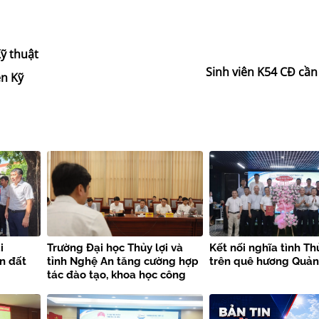
ỹ thuật
Sinh viên K54 CĐ cần
ện Kỹ
i
Trường Đại học Thủy lợi và
Kết nối nghĩa tình Th
n đất
tỉnh Nghệ An tăng cường hợp
trên quê hương Quản
tác đào tạo, khoa học công
nghệ và phòng chống thiên
tai