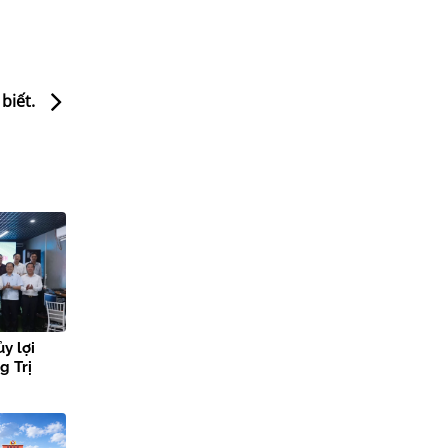
 biết.
ủy lợi
g Trị