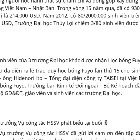
ng người học hành thật sự chăm chỉ và đóng góp xây dựng 
g Việt Nam – Nhật Bản. Trong vòng 15 năm qua, đã có 930 
ị là 214.000 USD. Năm 2012, có 80/2000.000 sinh viên trê
00 USD, Trường Đại học Thủy Lợi chiếm 3/80 sinh viên được
sinh viên của 3 trường Đại học khác được nhận Học bổng Fu
 đã diễn ra lễ trao quỹ học bổng Fuyo lần thứ 15 cho sinh
ông Hidenori Ito – Tổng đại diện công ty TAISEI tại Việt
bổng Fuyo, Trưởng ban Kinh tế Đối ngoại – Bộ Kế hoạch đầ
 GD&ĐT, giáo viên và sinh viên các trường Đại học.
rưởng Vụ công tác HSSV phát biểu tại buổi lễ
Vụ trưởng Vụ công tác HSSV đã gửi lời cảm ơn đến tập đ