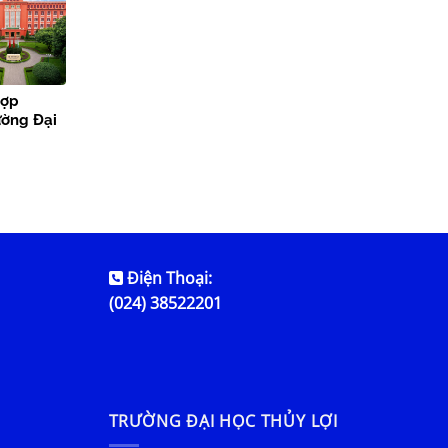
hợp
ường Đại
Điện Thoại:
(024) 38522201
TRƯỜNG ĐẠI HỌC THỦY LỢI