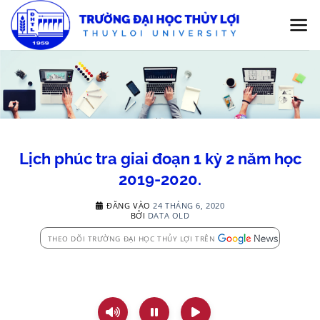
Bỏ
qua
nội
dung
Lịch phúc tra giai đoạn 1 kỳ 2 năm học
2019-2020.
ĐĂNG VÀO
24 THÁNG 6, 2020
BỞI
DATA OLD
THEO DÕI TRƯỜNG ĐẠI HỌC THỦY LỢI TRÊN