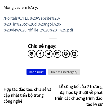
Mong các em lưu ý.
/Portals/0/TLU%20Website%20-
%20Tin%20tc%20di%20ngoi%20-
%20View%20PdfFile_2%20%281%29.pdf
Danh mục:
Tin tức Uncategory
Lễ công bố của 7 trường
Hợp tác đào tạo, chia sẻ và
đại học kỹ thuật về phát
cập nhật tiến bộ trong
triển các chương trình đào
công nghệ
tạo kỹ sư