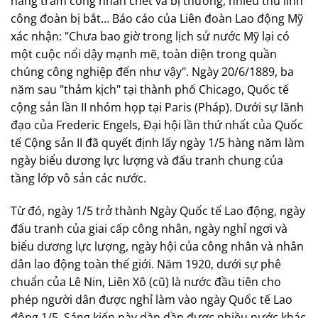
hàng trăm công nhân chết và bị thương, nhiều thủ lĩnh
công đoàn bị bắt… Báo cáo của Liên đoàn Lao động Mỹ
xác nhận: "Chưa bao giờ trong lịch sử nước Mỹ lại có
một cuộc nổi dậy mạnh mẽ, toàn diện trong quần
chúng công nghiệp đến như vậy". Ngày 20/6/1889, ba
năm sau "thảm kịch" tại thành phố Chicago, Quốc tế
cộng sản lần II nhóm họp tại Paris (Pháp). Dưới sự lãnh
đạo của Frederic Engels, Đại hội lần thứ nhất của Quốc
tế Cộng sản II đã quyết định lấy ngày 1/5 hàng năm làm
ngày biểu dương lực lượng và đấu tranh chung của
tầng lớp vô sản các nước.
Từ đó, ngày 1/5 trở thành Ngày Quốc tế Lao động, ngày
đấu tranh của giai cấp công nhân, ngày nghỉ ngơi và
biểu dương lực lượng, ngày hội của công nhân và nhân
dân lao động toàn thế giới. Năm 1920, dưới sự phê
chuẩn của Lê Nin, Liên Xô (cũ) là nước đầu tiên cho
phép người dân được nghỉ làm vào ngày Quốc tế Lao
động 1/5. Sáng kiến này dần dần được nhiều nước khác