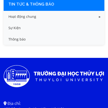
TIN TỨC & THÔNG BÁO
Hoạt động chung
Tin công tác sinh viên
Sự Kiện
Tin đào tạo
Thông báo
Tin KHCN và HTQT
Tin tức chung
Địa chỉ: