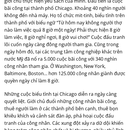
giới chủ thực hiện yêu sách của mình. Đầu tiên là cuộc
bãi công tại thành phố Chicago. Khoảng 40 nghìn người
không đến nhà máy. Họ tổ chức mit-tinh, biểu tình trên
thành phố với biểu ngữ “Từ hôm nay không người thợ
nào làm việc quá 8 giờ một ngày! Phải thực hiện 8 giờ
làm việc, 8 giờ nghỉ ngơi, 8 giờ vui chơi!” Cuộc đấu tranh
lôi cuốn ngày càng đông người tham gia. Cũng trong
ngày hôm đó, tại các trung tâm công nghiệp khác trên
nước Mỹ đã nổ ra 5.000 cuộc bãi công với 340 nghìn
công nhân tham gia. Ở Washington, New York,
Baltimore, Boston… hơn 125.000 công nhân giành được
quyền ngày chỉ làm 8 giờ.
Những cuộc biểu tình tại Chicago diễn ra ngày càng
quyết liệt. Giới chủ đuổi những công nhân bãi công,
thuê người làm ở các thành phố bên cạnh, thuê bọn
khiêu khích và cảnh sát đàn áp, phá hoại cuộc đấu
tranh của công nhân. Các xung đột xảy ra dữ dội khiến