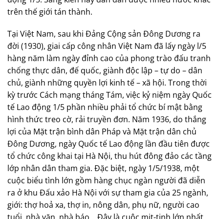
trên thế giới tán thành.
Tại Việt Nam, sau khi Đảng Cộng sản Đông Dương ra
đời (1930), giai cấp công nhân Việt Nam đã lấy ngày l/5
hàng năm làm ngày đỉnh cao của phong trào đấu tranh
chống thực dân, đế quốc, giành độc lập – tự do – dân
chủ, giành những quyền lợi kinh tế – xã hội. Trong thời
kỳ trước Cách mạng tháng Tám, việc kỷ niệm ngày Quốc
tế Lao động 1/5 phần nhiều phải tổ chức bí mật bằng
hình thức treo cờ, rải truyền đơn. Năm 1936, do thắng
lợi của Mặt trận bình dân Pháp và Mặt trận dân chủ
Đông Dương, ngày Quốc tế Lao động lần đầu tiên được
tổ chức công khai tại Hà Nội, thu hút đông đảo các tầng
lớp nhân dân tham gia. Đặc biệt, ngày 1/5/1938, một
cuộc biểu tình lớn gồm hàng chục ngàn người đã diễn
ra ở khu Đấu xảo Hà Nội với sự tham gia của 25 ngành,
giới: thợ hoả xa, thợ in, nông dân, phụ nữ, người cao
tuổi, nhà văn, nhà báo… Đây là cuộc mit-tinh lớn nhất