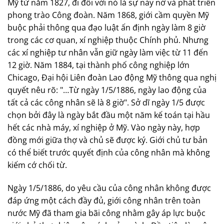
Mỹ từ năm 1827, đi đôi với nó là sự nảy nở và phát triển
phong trào Công đoàn. Năm 1868, giới cầm quyền Mỹ
buộc phải thông qua đạo luật ấn định ngày làm 8 giờ
trong các cơ quan, xí nghiệp thuộc Chính phủ. Nhưng
các xí nghiệp tư nhân vẫn giữ ngày làm việc từ 11 đến
12 giờ. Năm 1884, tại thành phố công nghiệp lớn
Chicago, Đại hội Liên đoàn Lao động Mỹ thông qua nghị
quyết nêu rõ: "…Từ ngày 1/5/1886, ngày lao động của
tất cả các công nhân sẽ là 8 giờ". Sở dĩ ngày 1/5 được
chọn bởi đây là ngày bắt đầu một năm kế toán tại hầu
hết các nhà máy, xí nghiệp ở Mỹ. Vào ngày này, hợp
đồng mới giữa thợ và chủ sẽ được ký. Giới chủ tư bản
có thể biết trước quyết định của công nhân mà không
kiếm cớ chối từ.
Ngày 1/5/1886, do yêu cầu của công nhân không được
đáp ứng một cách đầy đủ, giới công nhân trên toàn
nước Mỹ đã tham gia bãi công nhằm gây áp lực buộc