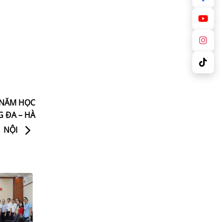
 NĂM HỌC
 ĐA – HÀ
NỘI