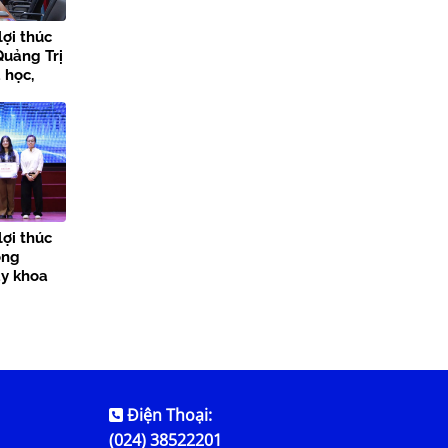
lợi thúc
Quảng Trị
 học,
 đổi số
lợi thúc
ong
ày khoa
Điện Thoại:
(024) 38522201