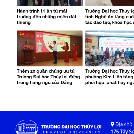
Hành trình tri ân từ mái
Trường Đại học Thủy lợ
trường đến những miền đất
tỉnh Nghệ An tăng cư
thiêng
tác đào tạo, khoa học
nghệ và phòng chống 
tai
Thêm 20 quần chúng ưu tú
Trường Đại học Thủy lợ
Trường Đại học Thủy lợi đứng
phường Kim Liên tăng
trong hàng ngũ của Đảng
phối hợp, phát huy ng
phục vụ cộng đồng
Địa chỉ:
175 Tây Sơ