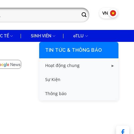
VN
EN
C TẾ
SINH VIÊN
eTLU
TIN TỨC & THÔNG BÁO
Hoạt động chung
Tin công tác sinh viên
Sự Kiện
Tin đào tạo
Thông báo
Tin KHCN và HTQT
Tin tức chung