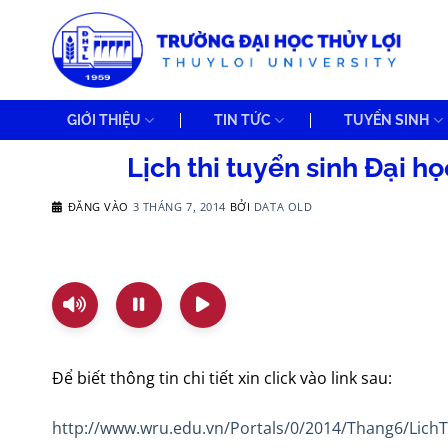
Bỏ
qua
nội
dung
GIỚI THIỆU
TIN TỨC
TUYỂN SINH
Lịch thi tuyển sinh Đại 
ĐĂNG VÀO
3 THÁNG 7, 2014
BỞI
DATA OLD
Để biết thông tin chi tiết xin click vào link sau:
http://www.wru.edu.vn/Portals/0/2014/Thang6/Lich