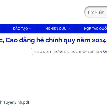
ĐÀO TẠO
NGHIÊN CỨU
HỢP TÁC QUỐ
học, Cao đẳng hệ chính quy năm 2014
THEO DÕI TRƯỜNG ĐẠI HỌC THỦY LỢI TRÊN
ThiTuyenSinh.pdf