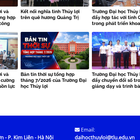
i và
Kết nối nghĩa tình Thủy lợi
Trường Đại học Thủy 
ờng hợp
trên quê hương Quảng Trị
đẩy hợp tác với tỉnh 
 công
trong phát triển khoa
thiên
công nghệ và chuyển
i và
Bản tin thời sự tổng hợp
Trường Đại học Thủy 
 cường
tháng 7/2026 của Trường Đại
đẩy chuyển đổi số tr
uồn lực
học Thủy lợi
giảng dạy và trình b
học
Email:
n - P. Kim Liên - Hà Nội
daihocthuyloi@tlu.edu.vn