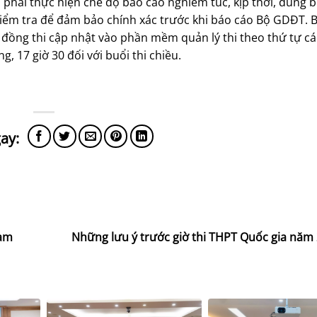
 phải thực hiện chế độ báo cáo nghiêm túc, kịp thời, đúng 
à kiểm tra để đảm bảo chính xác trước khi báo cáo Bộ GDĐT. 
 đồng thi cập nhật vào phần mềm quản lý thi theo thứ tự các
ng, 17 giờ 30 đối với buổi thi chiều.
Nam
Những lưu ý trước giờ thi THPT Quốc gia năm