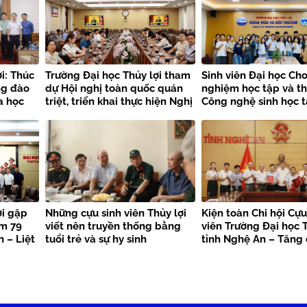
i: Thúc
Trường Đại học Thủy lợi tham
Sinh viên Đại học Cho
ng đào
dự Hội nghị toàn quốc quán
nghiệm học tập và t
a học
triệt, triển khai thực hiện Nghị
Công nghệ sinh học t
quyết Hội nghị Trung ương 3
Trường Đại học Thủy 
khóa XIV
ợi gặp
Những cựu sinh viên Thủy lợi
Kiện toàn Chi hội Cựu
ệm 79
viết nên truyền thống bằng
viên Trường Đại học T
 – Liệt
tuổi trẻ và sự hy sinh
tỉnh Nghệ An – Tăng
kết nối nguồn lực, la
trị truyền thống