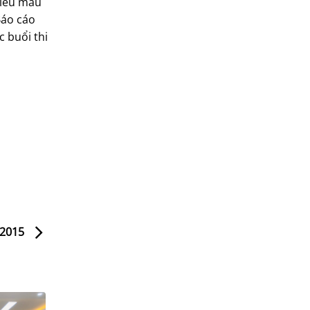
biểu mẫu
Báo cáo
 buổi thi
 2015