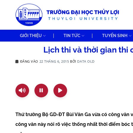
Bỏ
qua
nội
dung
GIỚI THIỆU
TIN TỨC
TUYỂN SINH
Lịch thi và thời gian t
ĐĂNG VÀO
22 THÁNG 6, 2015
BỞI
DATA OLD
Thứ trưởng Bộ GD-ĐT Bùi Văn Ga vừa có công văn về
công văn này nói rõ việc thống nhất thời điểm bóc tú