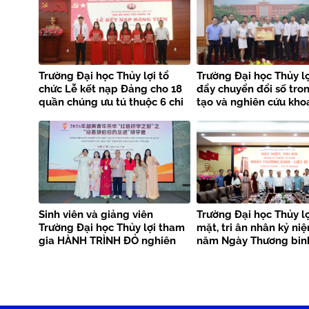
Trường Đại học Thủy lợi tổ
Trường Đại học Thủy lợ
chức Lễ kết nạp Đảng cho 18
đẩy chuyển đổi số tro
quần chúng ưu tú thuộc 6 chi
tạo và nghiên cứu kho
bộ
Sinh viên và giảng viên
Trường Đại học Thủy l
Trường Đại học Thủy lợi tham
mặt, tri ân nhân kỷ ni
gia HÀNH TRÌNH ĐỎ nghiên
năm Ngày Thương binh
cứu, học tập của thanh niên
sĩ
Việt Nam tại Trung Quốc –
Trại nghiên cứu, học tập
“Theo dấu chân Bác Hồ” năm
2026