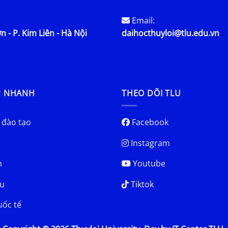
Email:
n - P. Kim Liên - Hà Nội
daihocthuyloi@tlu.edu.vn
P NHANH
THEO DÕI TLU
 đào tạo
Facebook
Instagram
h
Youtube
u
Tiktok
uốc tế