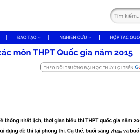
ĐÀO TẠO
NGHIÊN CỨU
HỢP TÁC QUỐ
hi các môn THPT Quốc gia năm 2015
THEO DÕI TRƯỜNG ĐẠI HỌC THỦY LỢI TRÊN
 thống nhất lịch, thời gian biểu thi THPT quốc gia năm 20
i đựng đề thi tại phòng thi. Cụ thể, buổi sáng 7h45 và buổi