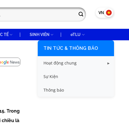
VN
EN
C TẾ
SINH VIÊN
eTLU
TIN TỨC & THÔNG BÁO
Hoạt động chung
Tin công tác sinh viên
Sự Kiện
Tin đào tạo
Thông báo
Tin KHCN và HTQT
15. Trong
Tin tức chung
 chiều là