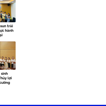
sun trải
hực hành
ại
lợi
 sinh
hủy lợi
 cường
n tỏa giá