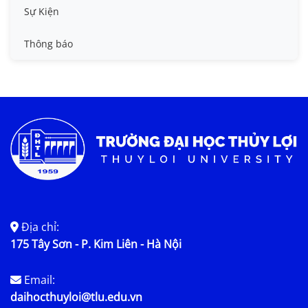
Tin công tác sinh viên
Sự Kiện
Tin đào tạo
Thông báo
Tin KHCN và HTQT
Tin tức chung
Địa chỉ:
175 Tây Sơn - P. Kim Liên - Hà Nội
Email:
daihocthuyloi@tlu.edu.vn