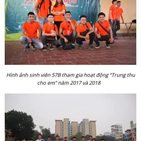
Hình
ả
nh sinh viên 57B tham gia ho
ạ
t đ
ộ
ng “Trung thu
cho em” năm 2017 và 2018