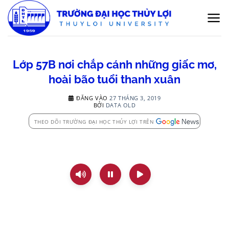
Bỏ
qua
nội
dung
Lớp 57B nơi chắp cánh những giấc mơ,
hoài bão tuổi thanh xuân
ĐĂNG VÀO
27 THÁNG 3, 2019
BỞI
DATA OLD
THEO DÕI TRƯỜNG ĐẠI HỌC THỦY LỢI TRÊN