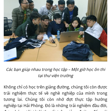
Các b
ạ
n giúp nhau trong h
ọ
c t
ậ
p – M
ộ
t gi
ờ
h
ọ
c ôn thi
t
ạ
i thư vi
ệ
n trư
ờ
ng
Không chỉ có học trên giảng đường, chúng tôi còn được
trải nghiệm thực tế về nghề nghiệp của mình trong
tương lai. Chúng tôi còn nhớ đợt thực tập hướng
nghiệp tại Hải Phòng. Đó là những trải nghiệm đầu đời,