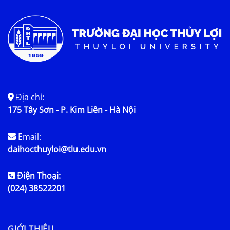
Tin tức chung
Địa chỉ:
175 Tây Sơn - P. Kim Liên - Hà Nội
Email:
daihocthuyloi@tlu.edu.vn
Điện Thoại:
(024) 38522201
GIỚI THIỆU