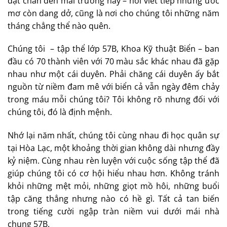
đặt chân đến mái trường này – nơi viết tiếp những ước
mơ còn dang dở, cũng là nơi cho chúng tôi những năm
tháng chẳng thể nào quên.
Chúng tôi – tập thể lớp 57B, Khoa Kỹ thuật Biển – ban
đầu có 70 thành viên với 70 màu sắc khác nhau đã gặp
nhau như một cái duyên. Phải chăng cái duyên ấy bắt
nguồn từ niềm đam mê với biển cả vẫn ngày đêm chảy
trong máu mỗi chúng tôi? Tôi không rõ nhưng đối với
chúng tôi, đó là định mệnh.
Nhớ lại năm nhất, chúng tôi cùng nhau đi học quân sự
tại Hòa Lạc, một khoảng thời gian không dài nhưng đầy
kỷ niệm. Cùng nhau rèn luyện với cuộc sống tập thể đã
giúp chúng tôi có cơ hội hiểu nhau hơn. Không tránh
khỏi những mệt mỏi, những giọt mồ hôi, những buổi
tập căng thẳng nhưng nào có hề gì. Tất cả tan biến
trong tiếng cười ngập tràn niềm vui dưới mái nhà
chung 57B.