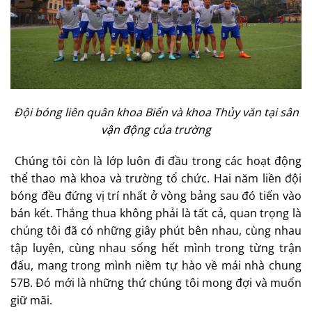
Đ
ộ
i bóng liên quân khoa Bi
ể
n và khoa Th
ủ
y văn t
ạ
i sân
v
ậ
n đ
ộ
ng c
ủ
a trư
ờ
ng
Chúng tôi còn là lớp luôn đi đầu trong các hoạt động
thể thao mà khoa và trường tổ chức. Hai năm liền đội
bóng đều đứng vị trí nhất ở vòng bảng sau đó tiến vào
bán kết. Thắng thua không phải là tất cả, quan trọng là
chúng tôi đã có những giây phút bên nhau, cùng nhau
tập luyện, cùng nhau sống hết mình trong từng trận
đấu, mang trong mình niềm tự hào về mái nhà chung
57B. Đó mới là những thứ chúng tôi mong đợi và muốn
giữ mãi.