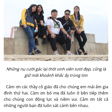
Nh
ữ
ng n
ụ
cư
ờ
i gác l
ạ
i th
ờ
i sinh viên tươi đ
ẹ
p, cũng là
gi
ữ
mãi kho
ả
nh kh
ắ
c
ấ
y trong tim
Cảm ơn các thầy cô giáo đã cho chúng em mái ấm gia
đình thứ hai. Cảm ơn bố mẹ đã luôn ở bên tiếp thêm
cho chúng con động lực và niềm vui. Cảm ơn tất cả
những người bạn đã luôn sát cánh bên nhau.