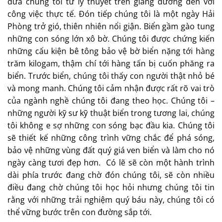
đưa chúng tôi từ lý thuyết trên giảng đường đến với
công việc thực tế. Đón tiếp chúng tôi là một ngày Hải
Phòng trở gió, thiên nhiên nổi giận. Biển gầm gào tung
những con sóng lớn xô bờ. Chúng tôi được chứng kiến
những cấu kiện bê tông bảo vệ bờ biển nặng tới hàng
trăm kilogam, thậm chí tới hàng tấn bị cuốn phăng ra
biển. Trước biển, chúng tôi thấy con người thật nhỏ bé
và mong manh. Chúng tôi cảm nhận được rất rõ vai trò
của ngành nghề chúng tôi đang theo học. Chúng tôi –
những người kỹ sư kỹ thuật biển trong tương lai, chúng
tôi không e sợ những con sóng bạc đầu kia. Chúng tôi
sẽ thiết kế những công trình vững chắc để phá sóng,
bảo vệ những vùng đất quý giá ven biển và làm cho nó
ngày càng tươi đẹp hơn. Có lẽ sẽ còn một hành trình
dài phía trước đang chờ đón chúng tôi, sẽ còn nhiều
điều đang chờ chúng tôi học hỏi nhưng chúng tôi tin
rằng với những trải nghiệm quý báu này, chúng tôi có
thể vững bước trên con đường sắp tới.