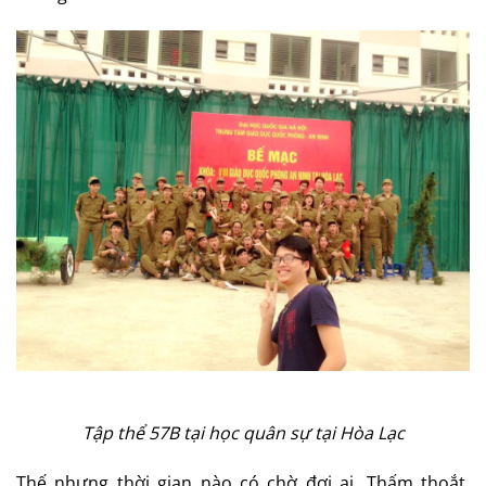
T
ậ
p th
ể
57B t
ạ
i h
ọ
c quân s
ự
t
ạ
i Hòa L
ạ
c
Thế nhưng thời gian nào có chờ đợi ai. Thấm thoắt,