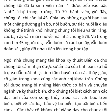
chúng tôi đã là sinh viên năm 4, được xếp vào bậc
“anh”, “chị” trong trường. Từ 70 thành viên, giờ đây,
chúng tôi chỉ còn lại 45. Chia tay những người bạn sau
một chặng đường gắn bó, nỗi buồn, sự tiếc nuối là điều
không thể tránh khỏi nhưng chúng tôi hiểu và tin rằng,
các bạn ấy vẫn mãi nhớ về mái nhà chung 57B. Và trong
con tim 45 người ở lại vẫn luôn có các bạn ấy, vẫn luôn
đoàn kết, giúp đỡ nhau tiến lên trong học tập.
Ngôi nhà chung mang tên khoa Kỹ thuật Biển đã cho
chúng tôi cảm nhận được sự ấm áp của tình bạn, sự hỗ
trợ và dẫn dắt nhiệt tình tâm huyết của các thầy giáo,
cô giáo trong khoa cùng các anh chị khóa trên. Chúng
tôi được trang bị những kiến thức cơ bản và chuyên
ngành về kỹ thuật biển, cho chúng tôi biết cách tính các
đặc tính của con sóng, thủy triều, các cơn bão trên
biển, biết về các loại bảo vệ bờ biển, tạo bãi biển, bến
cảng… Các thầy cô không chỉ giảng dạy cho chúng tôi