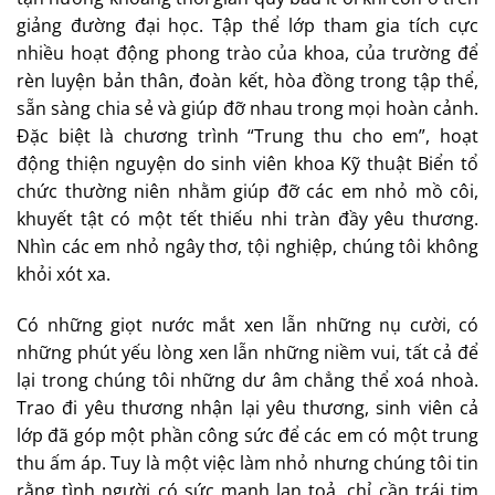
giảng đường đại học. Tập thể lớp tham gia tích cực
nhiều hoạt động phong trào của khoa, của trường để
rèn luyện bản thân, đoàn kết, hòa đồng trong tập thể,
sẵn sàng chia sẻ và giúp đỡ nhau trong mọi hoàn cảnh.
Đặc biệt là chương trình “Trung thu cho em”, hoạt
động thiện nguyện do sinh viên khoa Kỹ thuật Biển tổ
chức thường niên nhằm giúp đỡ các em nhỏ mồ côi,
khuyết tật có một tết thiếu nhi tràn đầy yêu thương.
Nhìn các em nhỏ ngây thơ, tội nghiệp, chúng tôi không
khỏi xót xa.
Có những giọt nước mắt xen lẫn những nụ cười, có
những phút yếu lòng xen lẫn những niềm vui, tất cả để
lại trong chúng tôi những dư âm chẳng thể xoá nhoà.
Trao đi yêu thương nhận lại yêu thương, sinh viên cả
lớp đã góp một phần công sức để các em có một trung
thu ấm áp. Tuy là một việc làm nhỏ nhưng chúng tôi tin
rằng tình người có sức mạnh lan toả, chỉ cần trái tim