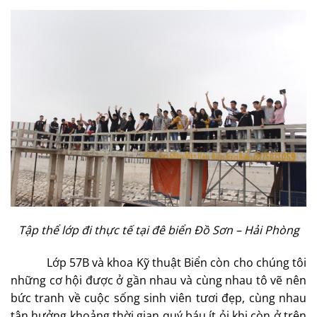
T
ậ
p th
ể
l
ớ
p đi th
ự
c t
ế
t
ạ
i đê bi
ể
n Đ
ồ
Sơn – H
ả
i Phòng
Lớp 57B và khoa Kỹ thuật Biển còn cho chúng tôi
những cơ hội được ở gần nhau và cùng nhau tô vẽ nên
bức tranh về cuộc sống sinh viên tươi đẹp, cùng nhau
tận hưởng khoảng thời gian quý báu ít ỏi khi còn ở trên