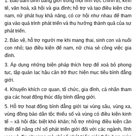
1. Bảo đảm bình đẳng giới trong mọi lĩnh vực chính trị, kinh
tế, văn hoá, xã hội và gia đình; hỗ trợ và tạo điều kiện cho
nam, nữ phát huy khả năng, có cơ hội như nhau để tham
gia vào quá trình phát triển và thụ hưởng thành quả của sự
phát triển.
2. Bảo vệ, hỗ trợ người mẹ khi mang thai, sinh con và nuôi
con nhỏ; tạo điều kiện để nam, nữ chia sẻ công việc gia
đình.
3. Áp dụng những biện pháp thích hợp để xoá bỏ phong
tục, tập quán lạc hậu cản trở thực hiện mục tiêu bình đẳng
giới.
4. Khuyến khích cơ quan, tổ chức, gia đình, cá nhân tham
gia các hoạt động thúc đẩy bình đẳng giới.
5. Hỗ trợ hoạt động bình đẳng giới tại vùng sâu, vùng xa,
vùng đồng bào dân tộc thiểu số và vùng có điều kiện kinh
tế – xã hội đặc biệt khó khăn; hỗ trợ những điều kiện cần
thiết
để nâng chỉ số phát triển giới đối với các ngành, lĩnh