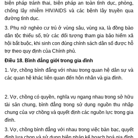
biện pháp tránh thai, biện pháp an toàn tình dục, phòng,
chống lây nhiễm HIV/AIDS và các bệnh lây truyền qua
đường tình dục.
3. Phụ nữ nghèo cư trú ở vùng sâu, vùng xa, là đồng bào
dân tộc thiểu số, trừ các đối tượng tham gia bảo hiểm xã
hội bắt buộc, khi sinh con đúng chính sách dân số được hỗ
trợ theo quy định của Chính phủ.
Điều 18. Bình đẳng giới trong gia đình
1. Vợ, chồng bình đẳng với nhau
trong quan hệ dân sự và
các quan hệ khác liên quan đến hôn nhân và gia đình.
2. Vợ, chồng có quyền, nghĩa vụ ngang nhau trong sở hữu
tài sản chung, bình đẳng trong sử dụng nguồn thu nhập
chung của vợ chồng và quyết định các nguồn lực trong gia
đình.
3. Vợ, chồng bình đẳng với nhau trong việc
bàn bạc, quyết
định lựa chọn và sử dụng biện pháp kế hoạch hoá gia đình