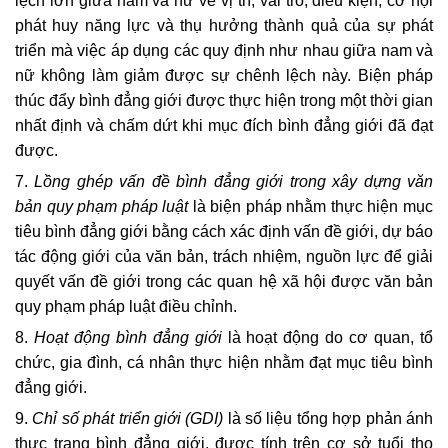
lệch lớn giữa nam và nữ về vị trí, vai trò, điều kiện, cơ hội
phát huy năng lực và thụ hưởng thành quả của sự phát
triển mà việc áp dụng các quy định như nhau giữa nam và
nữ không làm giảm được sự chênh lệch này. Biện pháp
thúc đẩy bình đẳng giới được thực hiện trong một thời gian
nhất định và chấm dứt khi mục đích bình đẳng giới đã đạt
được.
7.
Lồng ghép vấn đề bình đẳng giới trong xây dựng văn
bản quy phạm pháp luật
là biện pháp nhằm thực hiện mục
tiêu bình đẳng giới bằng cách xác định vấn đề giới, dự báo
tác động giới của văn bản, trách nhiệm, nguồn lực để giải
quyết vấn đề giới trong các quan hệ xã hội được văn bản
quy phạm pháp luật điều chỉnh.
8.
Hoạt động bình đẳng giới
là hoạt động do cơ quan, tổ
chức, gia đình, cá nhân thực hiện nhằm đạt mục tiêu bình
đẳng giới.
9.
Chỉ số phát triển giới (GDI)
là số liệu tổng hợp phản ánh
thực trạng bình đẳng giới, được tính trên cơ sở tuổi thọ