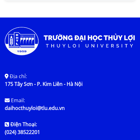
Tin KHCN và HTQT
Tin tức chung
Địa chỉ:
175 Tây Sơn - P. Kim Liên - Hà Nội
Email:
daihocthuyloi@tlu.edu.vn
Điện Thoại:
(024) 38522201