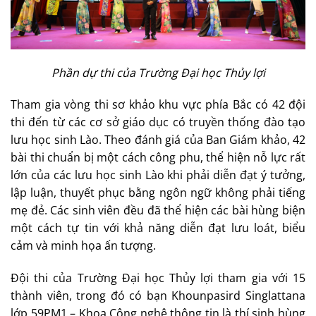
Phần dự thi của Trường Đại học Thủy lợi
Tham gia vòng thi sơ khảo khu vực phía Bắc có 42 đội
thi đến từ các cơ sở giáo dục có truyền thống đào tạo
lưu học sinh Lào. Theo đánh giá của Ban Giám khảo, 42
bài thi chuẩn bị một cách công phu, thể hiện nỗ lực rất
lớn của các lưu học sinh Lào khi phải diễn đạt ý tưởng,
lập luận, thuyết phục bằng ngôn ngữ không phải tiếng
mẹ đẻ. Các sinh viên đều đã thể hiện các bài hùng biện
một cách tự tin với khả năng diễn đạt lưu loát, biểu
cảm và minh họa ấn tượng.
Đội thi của Trường Đại học Thủy lợi tham gia với 15
thành viên, trong đó có bạn Khounpasird Singlattana
lớp 59PM1 – Khoa Công nghệ thông tin là thí sinh hùng