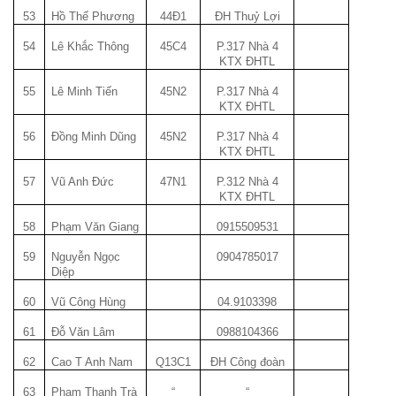
53
Hồ Thế Phương
44Đ1
ĐH Thuỷ Lợi
54
Lê Khắc Thông
45C4
P.317 Nhà 4
KTX ĐHTL
55
Lê Minh Tiến
45N2
P.317 Nhà 4
KTX ĐHTL
56
Đồng Minh Dũng
45N2
P.317 Nhà 4
KTX ĐHTL
57
Vũ Anh Đức
47N1
P.312 Nhà 4
KTX ĐHTL
58
Phạm Văn Giang
0915509531
59
Nguyễn Ngọc
0904785017
Diệp
60
Vũ Công Hùng
04.9103398
61
Đỗ Văn Lâm
0988104366
62
Cao T Anh
Nam
Q13C1
ĐH Công đoàn
63
Phạm Thanh Trà
“
“