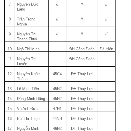
7
Nguyễn Đức
//
//
//
Lăng
8
Trần Trọng
//
//
//
Nghĩa
9
Nguyễn Thị
//
//
//
Thanh Thuỷ
10
Ngô Thị Minh
ĐH Công Đoàn
Đã Hiến
11
Nguyễn Thị
ĐH Công Đoàn
Luyến
12
Nguyễn Khắc
45C4
ĐH Thuỷ Lợi
Thông
13
Lê Minh Tiến
45N2
ĐH Thuỷ Lợi
14
Đồng Minh Dũng
45N2
ĐH Thuỷ Lợi
15
Vũ Anh Đức
47N1
ĐH Thuỷ Lợi
16
Bùi Thi Thiệp
44NH
ĐH Thuỷ Lợi
17
Nguyễn Minh
46N2
ĐH Thuỷ Lợi