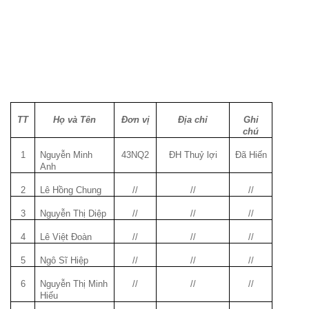
TT
Họ và Tên
Đơn vị
Địa chỉ
Ghi
chú
1
Nguyễn Minh
43NQ2
ĐH Thuỷ lợi
Đã Hiến
Anh
2
Lê Hồng Chung
//
//
//
3
Nguyễn Thị Diệp
//
//
//
4
Lê Việt Đoàn
//
//
//
5
Ngô Sĩ Hiệp
//
//
//
6
Nguyễn Thị Minh
//
//
//
Hiếu