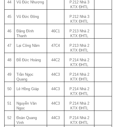
44
Vũ Đức Nhượng
P.212 Nhà 3
KTX ĐHTL
45
Vũ Đức Đông
P.212 Nhà 3
KTX ĐHTL
46
Đặng Đình
46C1
P.213 Nhà 2
Thanh
KTX ĐHTL
47
Lại Công Năm
47C4
P.213 Nhà 2
KTX ĐHTL
48
Đỗ Đức Hoàng
44C2
P.214 Nhà 2
KTX ĐHTL
49
Trần Ngọc
44C3
P.214 Nhà 2
Quang
KTX ĐHTL
50
Lê Hồng Giáp
44C3
P.214 Nhà 2
KTX ĐHTL
51
Nguyễn Văn
44C3
P.214 Nhà 2
Ngọc
KTX ĐHTL
52
Đoàn Quang
44C3
P.214 Nhà 2
Vinh
KTX ĐHTL