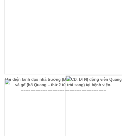
Đại diện lãnh đạo nhà trường (ĐU, CĐ, ĐTN) động viên Quang
và gđ (bố Quang – thứ 2 từ trái sang) tại bệnh viện.
===================================