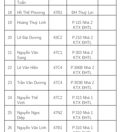
Tuấn
18
Hồ Thế Phương
47Đ1
ĐH Thuỷ Lợi
19
Hoàng Thuỳ Linh
P.115 Nhà 2
KTX ĐHTL
20
Lê Đại Dương
43C2
P.210 Nhà 2
KTX ĐHTL
21
Nguyễn Văn
47C1
P.303 Nhà 2
Sang
KTX ĐHTL
22
Lê Văn Hiền
47C4
P.306B Nhà 2
KTX ĐHTL
23
Trần Văn Dương
47C4
P.303B Nhà 2
KTX ĐHTL
24
Nguyễn Thế
47C2
P.313 Nhà 1
Vinh
KTX ĐHTL
25
Nguyễn Ngọc
47N2
P.310 Nhà 1
Diệp
KTX ĐHTL
26
Nguyễn Văn Linh
47Đ1
P.310 Nhà 1