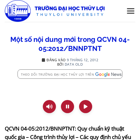
Bỏ
qua
nội
dung
Một số nội dung mới trong QCVN 04-
05:2012/BNNPTNT
ĐĂNG VÀO
9 THÁNG 12, 2012
BỞI
DATA OLD
THEO DÕI TRƯỜNG ĐẠI HỌC THỦY LỢI TRÊN
QCVN 04-05:2012/BNNPTNT: Quy chuẩn kỹ thuật
quốc gia – Công trình thủy lợi – Các quy định chủ yếu