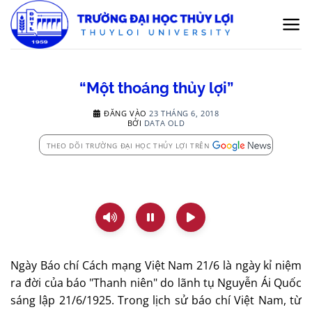
Bỏ
qua
nội
dung
“Một thoáng thủy lợi”
ĐĂNG VÀO
23 THÁNG 6, 2018
BỞI
DATA OLD
THEO DÕI TRƯỜNG ĐẠI HỌC THỦY LỢI TRÊN
Ngày Báo chí Cách mạng Việt Nam 21/6 là ngày kỉ niệm
ra đời của báo "Thanh niên" do lãnh tụ Nguyễn Ái Quốc
sáng lập 21/6/1925. Trong lịch sử báo chí Việt Nam, từ