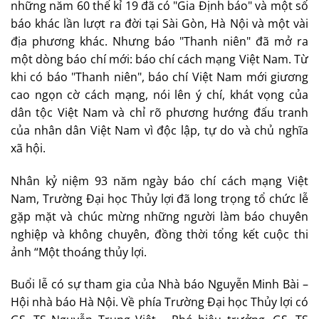
những năm 60 thế kỉ 19 đã có "Gia Định báo" và một số
báo khác lần lượt ra đời tại Sài Gòn, Hà Nội và một vài
địa phương khác. Nhưng báo "Thanh niên" đã mở ra
một dòng báo chí mới: báo chí cách mạng Việt Nam. Từ
khi có báo "Thanh niên", báo chí Việt Nam mới giương
cao ngọn cờ cách mạng, nói lên ý chí, khát vọng của
dân tộc Việt Nam và chỉ rõ phương hướng đấu tranh
của nhân dân Việt Nam vì độc lập, tự do và chủ nghĩa
xã hội.
Nhân kỷ niệm 93 năm ngày báo chí cách mạng Việt
Nam, Trường Đại học Thủy lợi đã long trọng tổ chức lễ
gặp mặt và chúc mừng những người làm báo chuyên
nghiệp và không chuyên, đồng thời tổng kết cuộc thi
ảnh “Một thoáng thủy lợi.
Buổi lễ có sự tham gia của Nhà báo Nguyễn Minh Bài –
Hội nhà báo Hà Nội. Về phía Trường Đại học Thủy lợi có