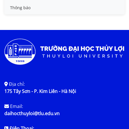
Tin đào tạo
Thông báo
Tin KHCN và HTQT
Tin tức chung
Địa chỉ:
175 Tây Sơn - P. Kim Liên - Hà Nội
Email:
daihocthuyloi@tlu.edu.vn
Điện Thoại: