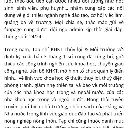
lượt theo dõi, tiếp cận được nhiều đối tượng như học
sinh, sinh viên, phụ huynh… nhằm cung cấp các nội
dung về giới thiệu ngành nghề đào tạo, cơ hội việc làm,
quảng bá về trường. Mọi chia sẻ, thắc mắc gửi về
fanpage cũng được đội ngũ admin kịp thời giải đáp,
thông suốt 24/24.
Trong năm, Tạp chí KHKT Thủy lợi & Môi trường với
định kỳ xuất bản 3 tháng 1 số cũng đã công bố, giới
thiệu các công trình nghiên cứu khoa học, chuyển giao
công nghệ, tiến bộ KHKT, mô hình tổ chức quản lý điển
hình… về lĩnh vực khoa học kỹ thuật thuỷ lợi, thuỷ điện,
phòng tránh, giảm nhẹ thiên tai và bảo vệ môi trường
của các nhà khoa học trong và ngoài nước…của các
nhà khoa học trong và ngoài nước. Đồng thời tuyên
truyền phổ biến chủ trương, chính sách của Đảng và
Nhà nước trong lĩnh vực giáo dục đào tạo và phát triển
nông nghiệp nông thôn. Tạp chí cũng thuộc danh mục