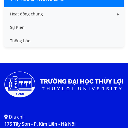
Hoạt động chung
Tin công tác sinh viên
Sự Kiện
Tin đào tạo
Thông báo
Tin KHCN và HTQT
Tin tức chung
Địa chỉ:
175 Tây Sơn - P. Kim Liên - Hà Nội