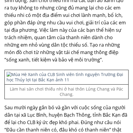
sinh động. Sân chơi thiếu nhi mà các bạn áo xanh tạo
ra tuy không to nhưng cũng đủ mang lại cho các em
thiếu nhi có một địa điểm vui chơi lành mạnh, bổ ích,
góp phần đáp ứng nhu cầu vui chơi, giải trí của các em
tại địa phương. Việc làm này của các bạn thể hiện sự
trách nhiệm, quan tâm của thanh niên dành cho
những em nhỏ vùng dân tộc thiểu số. Tạo ra những
món đồ chơi từ những vật tái chế mang thông điệp
“sống xanh, tiết kiệm và bảo vệ môi trường”.
Làm hai sân chơi thiếu nhi ở hai thôn Lủng Chang và Pác
Chang.
Sau mười ngày gắn bó và gần với cuộc sống của người
dân tại xã Lục Bình, huyện Bạch Thông, tỉnh Bắc Kạn đã
để lại cho CLB ký ức đẹp khó phai. Đúng như câu nói
“Đâu cần thanh niên có, đâu khó có thanh niên” thật